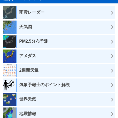
雨雲レーダー
天気図
PM2.5分布予測
アメダス
2週間天気
気象予報士のポイント解説
世界天気
地震情報