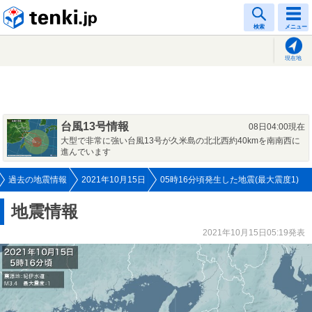
tenki.jp
検索
メニュー
現在地
台風13号情報
08日04:00現在
大型で非常に強い台風13号が久米島の北北西約40kmを南南西に
進んでいます
過去の地震情報
2021年10月15日
05時16分頃発生した地震(最大震度1)
地震情報
2021年10月15日05:19発表