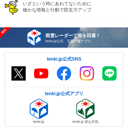
いざという時にあわてないために
確かな情報と行動で防災力アップ
雨雲レーダーで雨を回避！
tenki.jp公式 天気予報アプリ
tenki.jp公式SNS
tenki.jp公式アプリ
tenki.jp
tenki.jp 登山天気