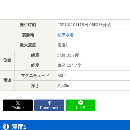
発生時刻
2021年10月15日 05時16分頃
震源地
紀伊水道
最大震度
震度1
緯度
北緯 33.7度
位置
経度
東経 134.7度
マグニチュード
M3.4
震源
深さ
約40km
Twitter
Facebook
LINE
震度1