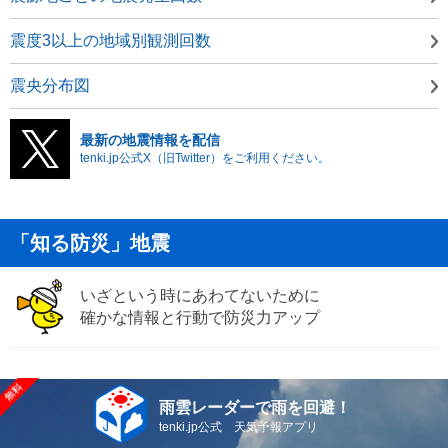
震度3以上の地域別観測回数
震央分布図
最新の地震情報を配信
tenki.jp公式X（旧Twitter）をご利用ください。
「知る防災」地震
いざという時にあわてないために
確かな情報と行動で防災力アップ
雨雲レーダーで雨を回避！
tenki.jp公式 天気予報アプリ