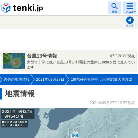
tenki.jp
検索
メニュー
現在地
台風13号情報
07日20:00現在
大型で非常に強い台風13号が那覇市の北約110kmを西に進んでい
ます
過去の地震情報
2021年09月27日
19時54分頃発生した地震(最大震度2)
地震情報
2021年09月27日19:57発表