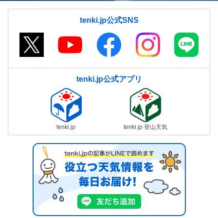
tenki.jp公式SNS
tenki.jp公式アプリ
tenki.jp
tenki.jp 登山天気