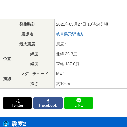
発生時刻
2021年09月27日 19時54分頃
震源地
岐阜県飛騨地方
最大震度
震度2
緯度
北緯 36.3度
位置
経度
東経 137.6度
マグニチュード
M4.1
震源
深さ
約10km
Twitter
Facebook
LINE
震度2