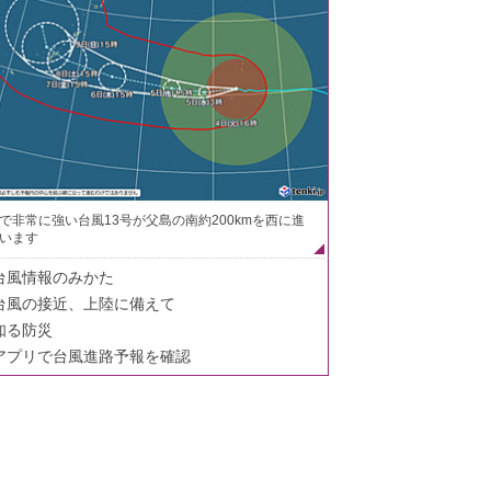
で非常に強い台風13号が父島の南約200kmを西に進
います
台風情報のみかた
台風の接近、上陸に備えて
知る防災
アプリで台風進路予報を確認