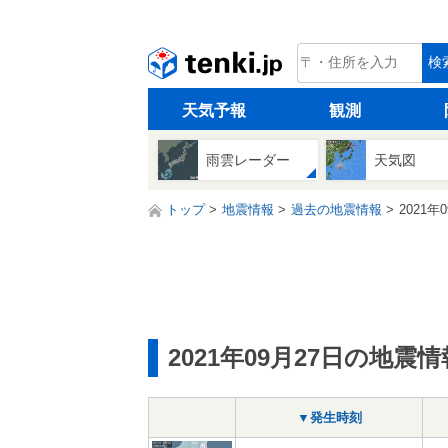
tenki.jp
検
天気予報
観測
雨雲レーダー
天気図
トップ
地震情報
過去の地震情報
2021年
2021年09月27日の地震情
▼発生時刻