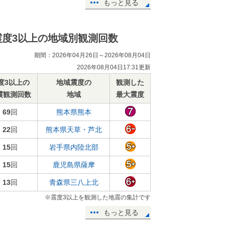
もっと見る
震度3以上の地域別観測回数
期間：2026年04月26日～2026年08月04日
2026年08月04日17:31更新
度3以上の
地域震度の
観測した
震観測回数
地域
最大震度
69
回
熊本県熊本
22
回
熊本県天草・芦北
15
回
岩手県内陸北部
15
回
鹿児島県薩摩
13
回
青森県三八上北
※震度3以上を観測した地震の集計です
もっと見る