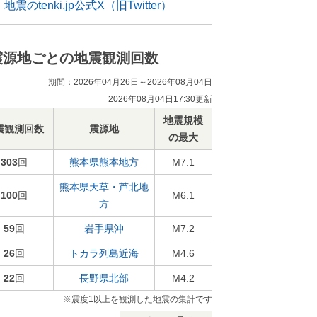
地震のtenki.jp公式X（旧Twitter）
震源地ごとの地震観測回数
期間：2026年04月26日～2026年08月04日
2026年08月04日17:30更新
地震規模
震観測回数
震源地
の最大
303
回
熊本県熊本地方
M7.1
熊本県天草・芦北地
100
回
M6.1
方
59
回
岩手県沖
M7.2
26
回
トカラ列島近海
M4.6
22
回
長野県北部
M4.2
※震度1以上を観測した地震の集計です