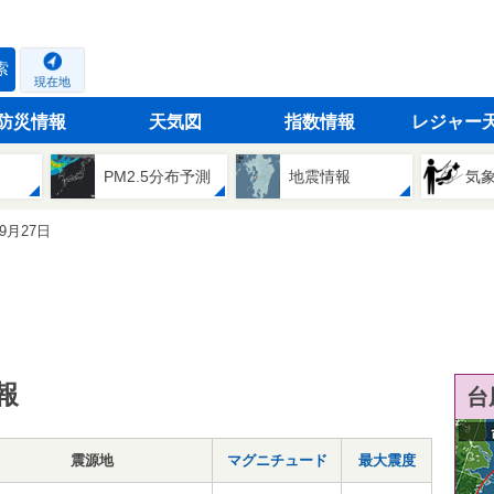
索
現在地
防災情報
天気図
指数情報
レジャー
PM2.5分布予測
地震情報
気
09月27日
報
台
震源地
マグニチュード
最大震度