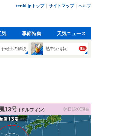
tenki.jpトップ
｜
サイトマップ
｜
ヘルプ
天気
季節特集
天気ニュース
象予報士の解説
熱中症情報
注目
風13号
(ドルフィン)
04日16:00現在