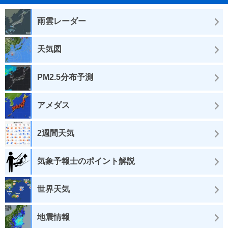
雨雲レーダー
天気図
PM2.5分布予測
アメダス
2週間天気
気象予報士のポイント解説
世界天気
地震情報