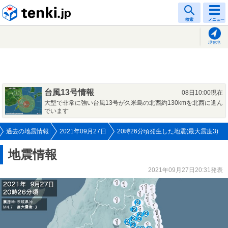
tenki.jp
検索
メニュー
現在地
台風13号情報
08日10:00現在
大型で非常に強い台風13号が久米島の北西約130kmを北西に進ん
でいます
過去の地震情報
2021年09月27日
20時26分頃発生した地震(最大震度3)
地震情報
2021年09月27日20:31発表