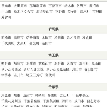
日光市
大田原市
那須塩原市
宇都宮市
栃木市
佐野市
鹿沼市
小山市
栃木さくら市
那須烏山市
下野市
益子町
茂木町
市貝町
芳賀町
群馬県
前橋市
高崎市
伊勢崎市
太田市
渋川市
みどり市
板倉町
千代田町
大泉町
邑楽町
沼田市
埼玉県
熊谷市
加須市
本庄市
東松山市
深谷市
久喜市
滑川町
嵐山町
さいたま西区
さいたま北区
さいたま見沼区
川口市
春日部市
幸手市
吉川市
埼玉三芳町
宮代町
千葉県
東金市
旭市
山武市
神崎町
多古町
芝山町
千葉中央区
千葉花見川区
千葉若葉区
千葉美浜区
野田市
成田市
習志野市
柏市
八千代市
鎌ケ谷市
浦安市
四街道市
八街市
印西市