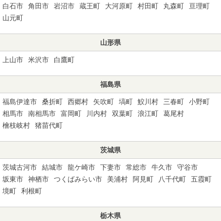
白石市
角田市
岩沼市
蔵王町
大河原町
村田町
丸森町
亘理町
山元町
山形県
上山市
米沢市
白鷹町
福島県
福島伊達市
桑折町
西郷村
矢吹町
塙町
鮫川村
三春町
小野町
相馬市
南相馬市
富岡町
川内村
双葉町
浪江町
葛尾村
檜枝岐村
猪苗代町
茨城県
茨城古河市
結城市
龍ケ崎市
下妻市
常総市
牛久市
守谷市
坂東市
神栖市
つくばみらい市
美浦村
阿見町
八千代町
五霞町
境町
利根町
栃木県