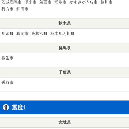
茨城鹿嶋市
潮来市
筑西市
稲敷市
かすみがうら市
桜川市
行方市
鉾田市
栃木県
那須町
真岡市
高根沢町
栃木那珂川町
群馬県
桐生市
千葉県
香取市
震度1
宮城県