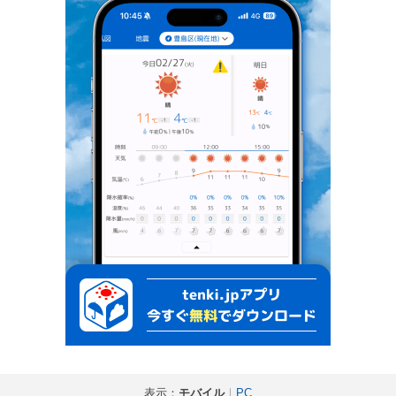
表示：
モバイル
｜
PC