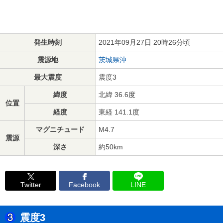
発生時刻
2021年09月27日 20時26分頃
震源地
茨城県沖
最大震度
震度3
緯度
北緯 36.6度
位置
経度
東経 141.1度
マグニチュード
M4.7
震源
深さ
約50km
Twitter
Facebook
LINE
震度3