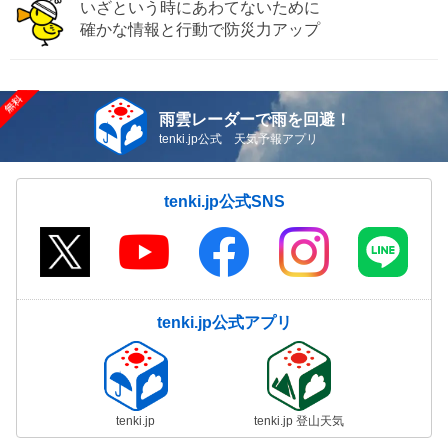
いざという時にあわてないために
確かな情報と行動で防災力アップ
雨雲レーダーで雨を回避！
tenki.jp公式 天気予報アプリ
tenki.jp公式SNS
tenki.jp公式アプリ
tenki.jp
tenki.jp 登山天気