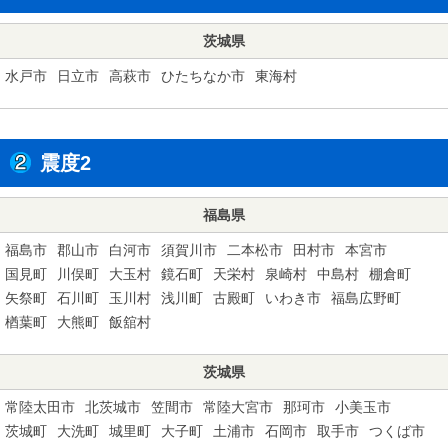
茨城県
水戸市
日立市
高萩市
ひたちなか市
東海村
震度2
福島県
福島市
郡山市
白河市
須賀川市
二本松市
田村市
本宮市
国見町
川俣町
大玉村
鏡石町
天栄村
泉崎村
中島村
棚倉町
矢祭町
石川町
玉川村
浅川町
古殿町
いわき市
福島広野町
楢葉町
大熊町
飯舘村
茨城県
常陸太田市
北茨城市
笠間市
常陸大宮市
那珂市
小美玉市
茨城町
大洗町
城里町
大子町
土浦市
石岡市
取手市
つくば市