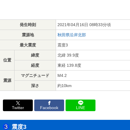
発生時刻
2021年04月16日 08時33分頃
震源地
秋田県沿岸北部
最大震度
震度3
緯度
北緯 39.9度
位置
経度
東経 139.8度
マグニチュード
M4.2
震源
深さ
約10km
Twitter
Facebook
LINE
震度3