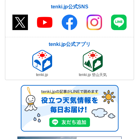
tenki.jp公式SNS
tenki.jp公式アプリ
tenki.jp
tenki.jp 登山天気