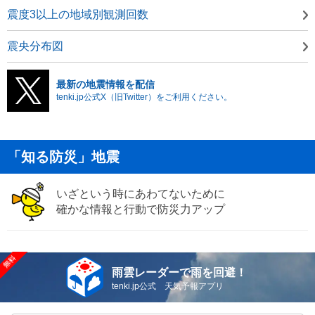
震度3以上の地域別観測回数
震央分布図
最新の地震情報を配信
tenki.jp公式X（旧Twitter）をご利用ください。
「知る防災」地震
いざという時にあわてないために
確かな情報と行動で防災力アップ
雨雲レーダーで雨を回避！
tenki.jp公式 天気予報アプリ