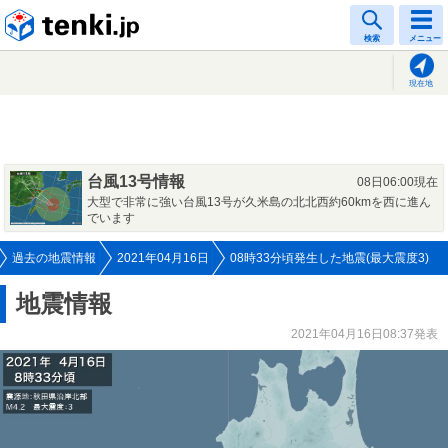
tenki.jp
検索
メニュー
現在地
台風13号情報
08日06:00現在
大型で非常に強い台風13号が久米島の北北西約60kmを西に進ん
でいます
過去の地震情報
2021年04月16日
08時33分頃発生した地震(最大震度3)
地震情報
2021年04月16日08:37発表