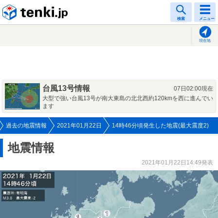
tenki.jp
検索
メニュー
現在地
台風13号情報
07日02:00現在
大型で強い台風13号が南大東島の北北西約120kmを西に進んでい
ます
過去の地震情報
2021年01月22日
14時46分頃発生した地震(最大震度2)
地震情報
2021年01月22日14:49発表