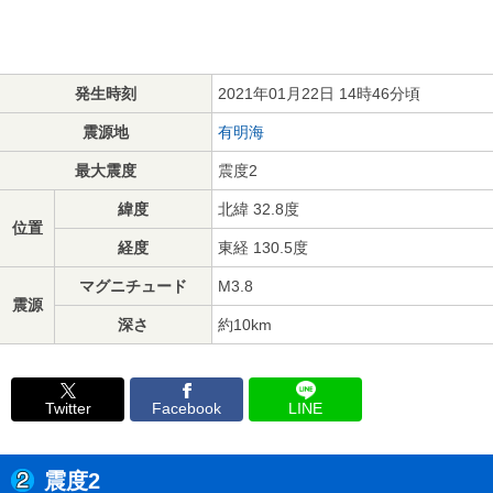
発生時刻
2021年01月22日 14時46分頃
震源地
有明海
最大震度
震度2
緯度
北緯 32.8度
位置
経度
東経 130.5度
マグニチュード
M3.8
震源
深さ
約10km
Twitter
Facebook
LINE
震度2