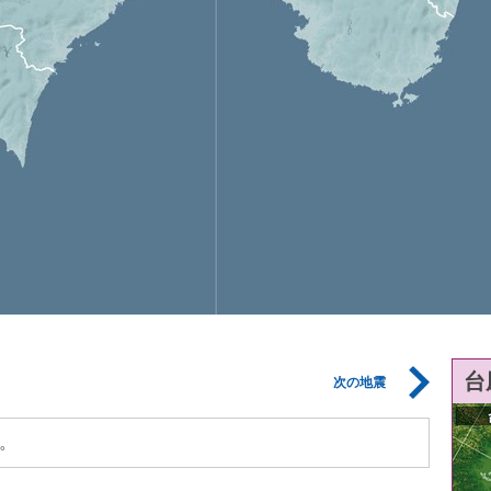
台
次の地震
。