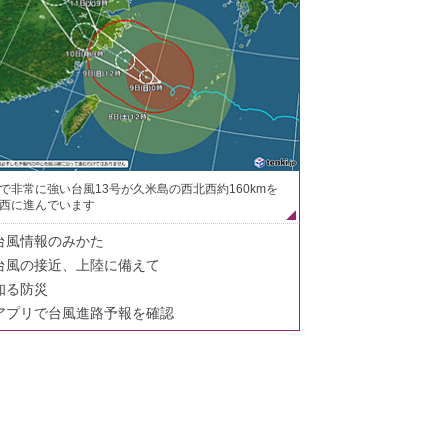
で非常に強い台風13号が久米島の西北西約160kmを
西に進んでいます
台風情報のみかた
台風の接近、上陸に備えて
知る防災
アプリで台風進路予報を確認