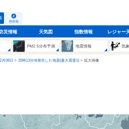
索
現在地
防災情報
天気図
指数情報
レジャー
PM2.5分布予測
地震情報
気
12月08日
20時13分頃発生した地震(最大震度1)
拡大画像