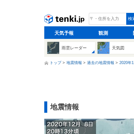
tenki.jp
検
天気予報
観測
雨雲レーダー
天気図
トップ
地震情報
過去の地震情報
2020年
地震情報