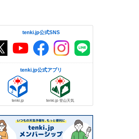
tenki.jp公式SNS
tenki.jp公式アプリ
tenki.jp
tenki.jp 登山天気