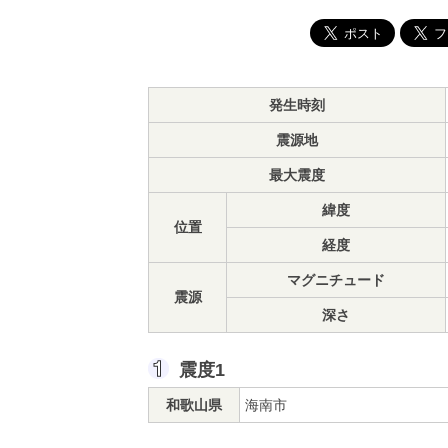
発生時刻
震源地
最大震度
緯度
位置
経度
マグニチュード
震源
深さ
震度1
和歌山県
海南市