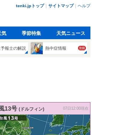
tenki.jpトップ
｜
サイトマップ
｜
ヘルプ
天気
季節特集
天気ニュース
象予報士の解説
熱中症情報
注目
風13号
(ドルフィン)
07日12:00現在