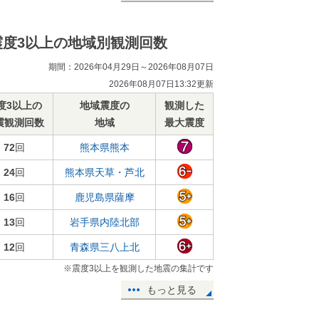
震度3以上の地域別観測回数
期間：2026年04月29日～2026年08月07日
2026年08月07日13:32更新
度3以上の
地域震度の
観測した
震観測回数
地域
最大震度
72
回
熊本県熊本
24
回
熊本県天草・芦北
16
回
鹿児島県薩摩
13
回
岩手県内陸北部
12
回
青森県三八上北
※震度3以上を観測した地震の集計です
もっと見る