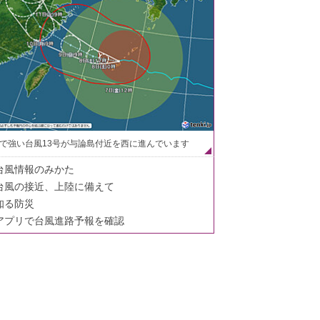
で強い台風13号が与論島付近を西に進んでいます
台風情報のみかた
台風の接近、上陸に備えて
知る防災
アプリで台風進路予報を確認