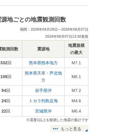
震源地ごとの地震観測回数
期間：2026年04月29日～2026年08月07日
2026年08月07日13:30更新
地震規模
震観測回数
震源地
の最大
332
回
熊本県熊本地方
M7.1
熊本県天草・芦北地
108
回
M6.1
方
54
回
岩手県沖
M7.2
24
回
トカラ列島近海
M4.6
22
回
宮城県沖
M6.4
※震度1以上を観測した地震の集計です
もっと見る