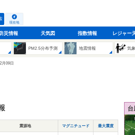
索
現在地
防災情報
天気図
指数情報
レジャー
PM2.5分布予測
地震情報
気
12月09日
報
台
震源地
マグニチュード
最大震度