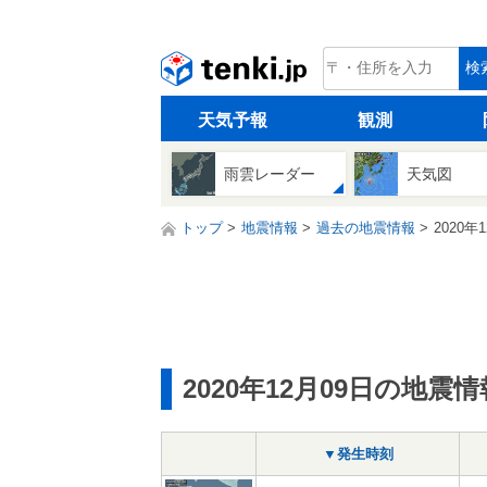
tenki.jp
検
天気予報
観測
雨雲レーダー
天気図
トップ
地震情報
過去の地震情報
2020年
2020年12月09日の地震情
▼発生時刻