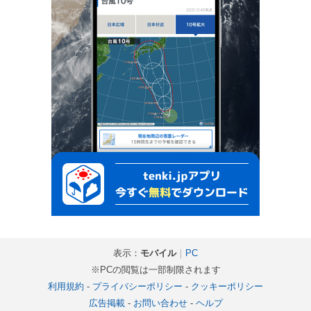
表示：
モバイル
｜
PC
※PCの閲覧は一部制限されます
利用規約
-
プライバシーポリシー
-
クッキーポリシー
広告掲載
-
お問い合わせ
-
ヘルプ