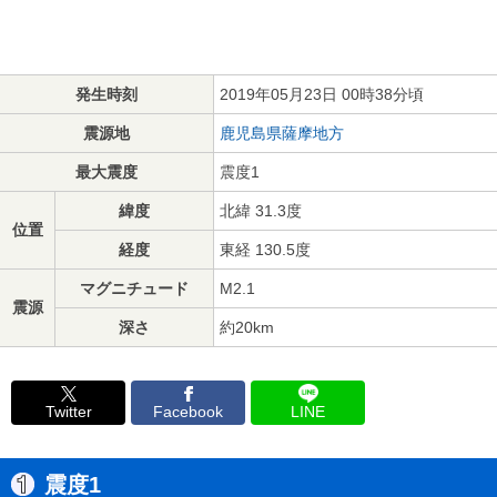
発生時刻
2019年05月23日 00時38分頃
震源地
鹿児島県薩摩地方
最大震度
震度1
緯度
北緯 31.3度
位置
経度
東経 130.5度
マグニチュード
M2.1
震源
深さ
約20km
Twitter
Facebook
LINE
震度1