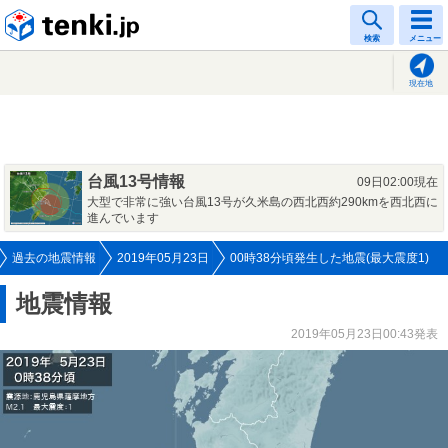
tenki.jp
検索
メニュー
現在地
台風13号情報
09日02:00現在
大型で非常に強い台風13号が久米島の西北西約290kmを西北西に
進んでいます
過去の地震情報
2019年05月23日
00時38分頃発生した地震(最大震度1)
地震情報
2019年05月23日00:43発表