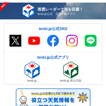
雨雲レーダーで雨を回避！
tenki.jp公式 天気予報アプリ
tenki.jp公式SNS
tenki.jp公式アプリ
tenki.jp
tenki.jp 登山天気