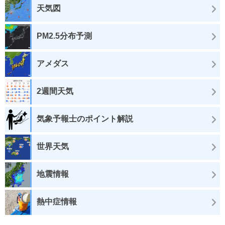
天気図
PM2.5分布予測
アメダス
2週間天気
気象予報士のポイント解説
世界天気
地震情報
熱中症情報