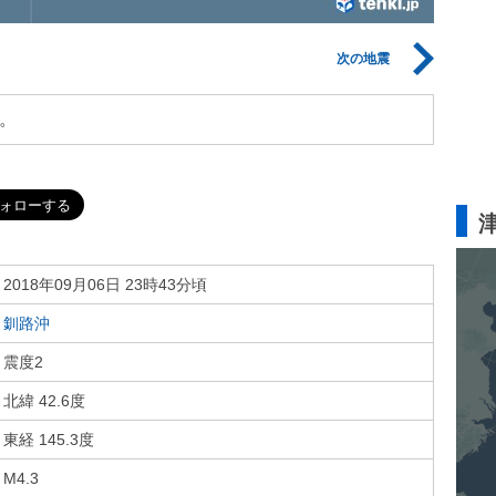
次の地震
。
2018年09月06日 23時43分頃
釧路沖
震度2
北緯 42.6度
東経 145.3度
M4.3