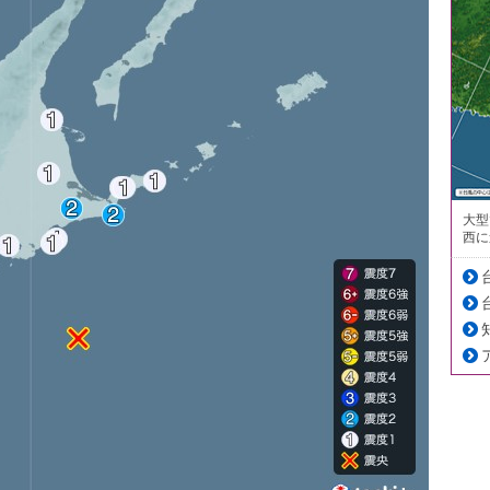
大型
西に