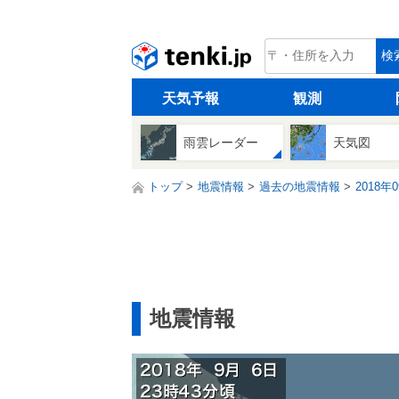
tenki.jp
検
天気予報
観測
雨雲レーダー
天気図
トップ
地震情報
過去の地震情報
2018年
地震情報