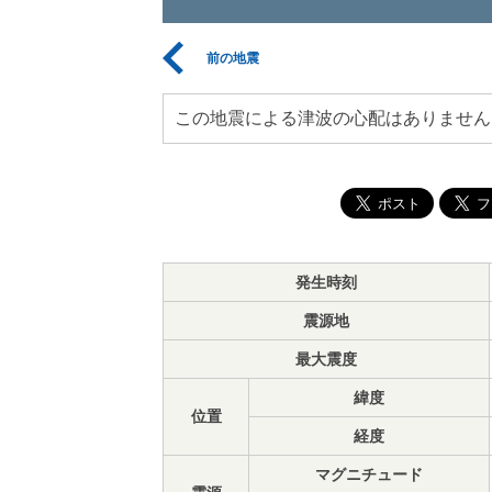
前の地震
この地震による津波の心配はありません
発生時刻
震源地
最大震度
緯度
位置
経度
マグニチュード