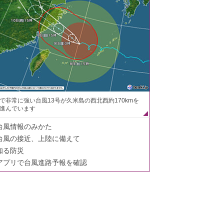
で非常に強い台風13号が久米島の西北西約170kmを
進んでいます
台風情報のみかた
台風の接近、上陸に備えて
知る防災
アプリで台風進路予報を確認