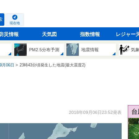
索
現在地
防災情報
天気図
指数情報
レジャー
PM2.5分布予測
地震情報
気
09月06日
23時43分頃発生した地震(最大震度2)
台
2018年09月06日23:52発表