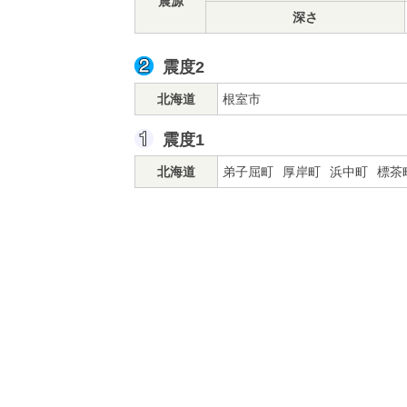
震源
深さ
震度2
北海道
根室市
震度1
北海道
弟子屈町
厚岸町
浜中町
標茶