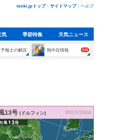
tenki.jpトップ
｜
サイトマップ
｜
ヘルプ
天気
季節特集
天気ニュース
象予報士の解説
熱中症情報
注目
風13号
(ドルフィン)
08日15:00現在