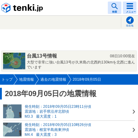
tenki.jp
検索
メニュー
現在地
台風13号情報
08日10:00現在
大型で非常に強い台風13号が久米島の北西約130kmを北西に進ん
でいます
トップ
地震情報
過去の地震情報
2018年09月05日
2018年09月05日の地震情報
発生時刻：2018年09月05日23時11分頃
震源地：岩手県沿岸北部頃
M3.3
最大震度：1
発生時刻：2018年09月05日10時26分頃
震源地：根室半島南東沖頃
M4.4
最大震度：3