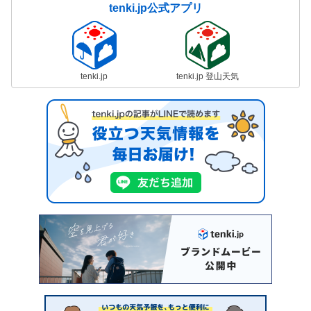
tenki.jp公式アプリ
tenki.jp
tenki.jp 登山天気