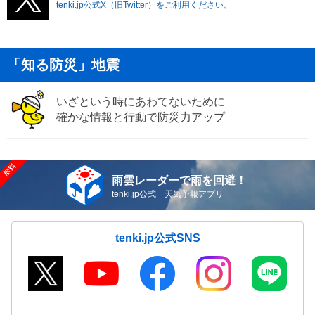
tenki.jp公式X（旧Twitter）をご利用ください。
「知る防災」地震
いざという時にあわてないために
確かな情報と行動で防災力アップ
雨雲レーダーで雨を回避！
tenki.jp公式 天気予報アプリ
tenki.jp公式SNS