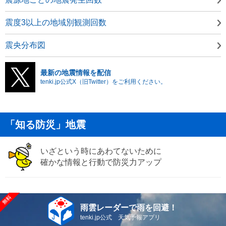
震度3以上の地域別観測回数
震央分布図
最新の地震情報を配信
tenki.jp公式X（旧Twitter）をご利用ください。
「知る防災」地震
いざという時にあわてないために
確かな情報と行動で防災力アップ
雨雲レーダーで雨を回避！
tenki.jp公式 天気予報アプリ