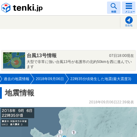
tenki.jp
検索
メニュー
現在地
台風13号情報
07日18:00現在
大型で非常に強い台風13号が名護市の北約50kmを西に進んでい
ます
過去の地震情報
2018年09月06日
22時35分頃発生した地震(最大震度3)
地震情報
2018年09月06日22:39発表