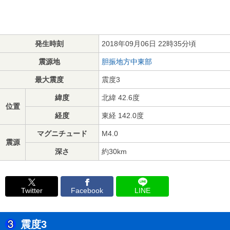
発生時刻
2018年09月06日 22時35分頃
震源地
胆振地方中東部
最大震度
震度3
緯度
北緯 42.6度
位置
経度
東経 142.0度
マグニチュード
M4.0
震源
深さ
約30km
Twitter
Facebook
LINE
震度3