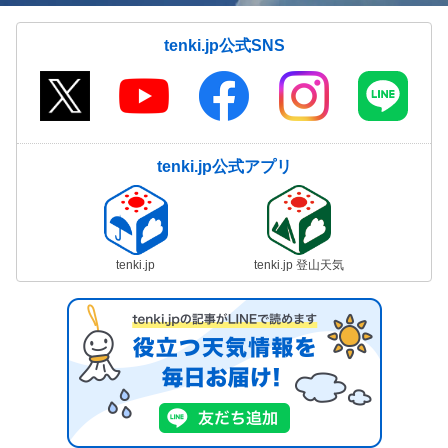
tenki.jp公式SNS
tenki.jp公式アプリ
tenki.jp
tenki.jp 登山天気