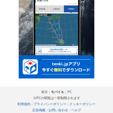
表示：
モバイル
｜
PC
※PCの閲覧は一部制限されます
利用規約
-
プライバシーポリシー
-
クッキーポリシー
広告掲載
-
お問い合わせ
-
ヘルプ