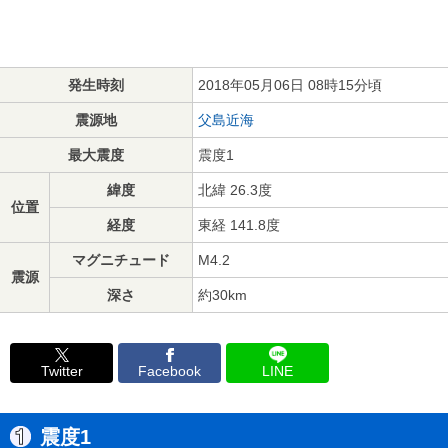
発生時刻
2018年05月06日 08時15分頃
震源地
父島近海
最大震度
震度1
緯度
北緯 26.3度
位置
経度
東経 141.8度
マグニチュード
M4.2
震源
深さ
約30km
Twitter
Facebook
LINE
震度1