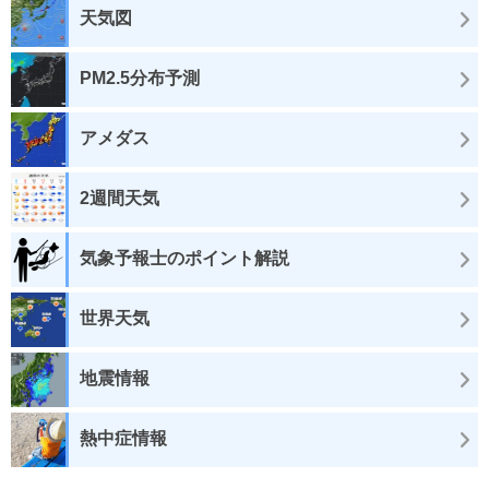
天気図
PM2.5分布予測
アメダス
2週間天気
気象予報士のポイント解説
世界天気
地震情報
熱中症情報