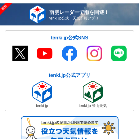
雨雲レーダーで雨を回避！
tenki.jp公式 天気予報アプリ
tenki.jp公式SNS
tenki.jp公式アプリ
tenki.jp
tenki.jp 登山天気