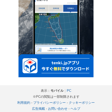
表示：
モバイル
｜
PC
※PCの閲覧は一部制限されます
利用規約
-
プライバシーポリシー
-
クッキーポリシー
広告掲載
-
お問い合わせ
-
ヘルプ