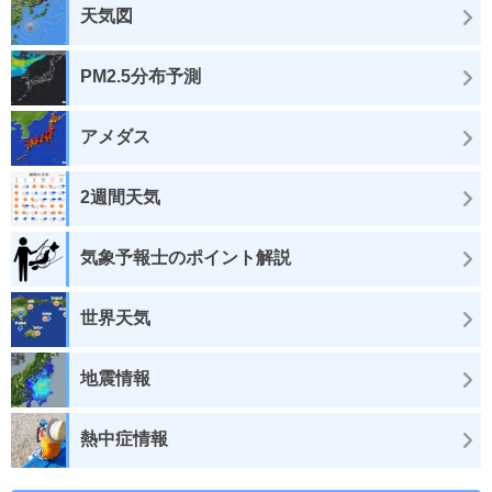
天気図
PM2.5分布予測
アメダス
2週間天気
気象予報士のポイント解説
世界天気
地震情報
熱中症情報