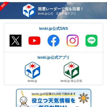
雨雲レーダーで雨を回避！
tenki.jp公式 天気予報アプリ
tenki.jp公式SNS
tenki.jp公式アプリ
tenki.jp
tenki.jp 登山天気