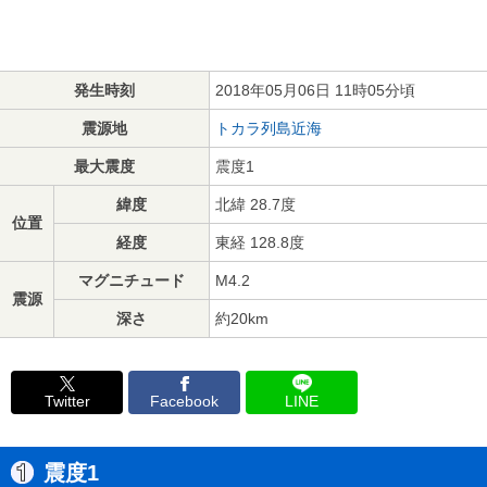
発生時刻
2018年05月06日 11時05分頃
震源地
トカラ列島近海
最大震度
震度1
緯度
北緯 28.7度
位置
経度
東経 128.8度
マグニチュード
M4.2
震源
深さ
約20km
Twitter
Facebook
LINE
震度1