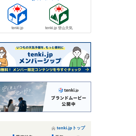
tenki.jp
tenki.jp 登山天気
tenki.jpトップ