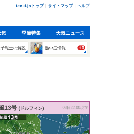
tenki.jpトップ
｜
サイトマップ
｜
ヘルプ
天気
季節特集
天気ニュース
象予報士の解説
熱中症情報
注目
風13号
(ドルフィン)
08日22:00現在