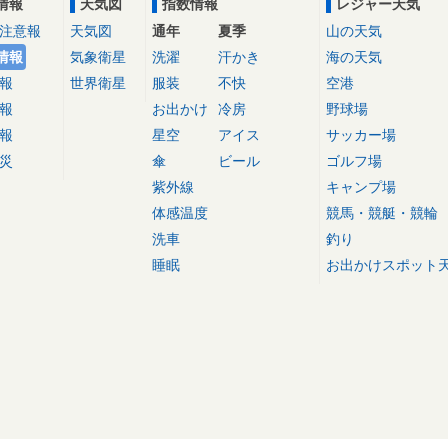
情報
天気図
指数情報
レジャー天気
注意報
天気図
通年
夏季
山の天気
情報
気象衛星
洗濯
汗かき
海の天気
報
世界衛星
服装
不快
空港
報
お出かけ
冷房
野球場
報
星空
アイス
サッカー場
災
傘
ビール
ゴルフ場
紫外線
キャンプ場
体感温度
競馬・競艇・競輪
洗車
釣り
睡眠
お出かけスポット