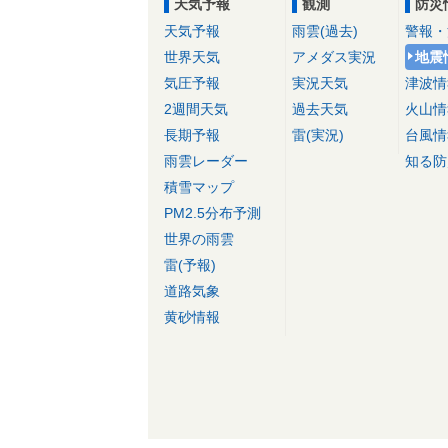
天気予報
観測
防災
天気予報
雨雲(過去)
警報・
世界天気
アメダス実況
地震
気圧予報
実況天気
津波情
2週間天気
過去天気
火山情
長期予報
雷(実況)
台風情
雨雲レーダー
知る防
積雪マップ
PM2.5分布予測
世界の雨雲
雷(予報)
道路気象
黄砂情報