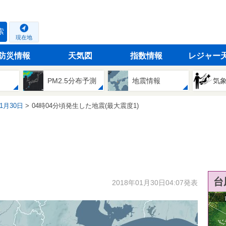
索
現在地
防災情報
天気図
指数情報
レジャー
PM2.5分布予測
地震情報
気
01月30日
04時04分頃発生した地震(最大震度1)
台
2018年01月30日04:07発表