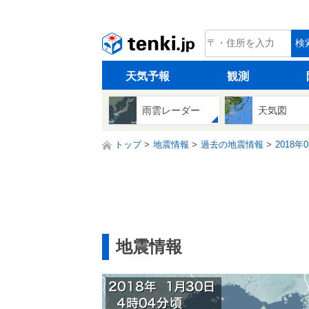
tenki.jp
検
天気予報
観測
雨雲レーダー
天気図
トップ
地震情報
過去の地震情報
2018年
地震情報