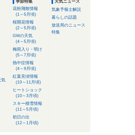
季節特集
天気ニュース
花粉飛散情報
気象予報士解説
(1～5月頃)
暮らしの話題
桜開花情報
放送局のニュース
(2～5月頃)
特集
GWの天気
(4～5月頃)
梅雨入り・明け
(5～7月頃)
熱中症情報
(4～9月頃)
紅葉見頃情報
天気
(10～11月頃)
ヒートショック
(10～3月頃)
スキー積雪情報
(11～5月頃)
初日の出
(12～1月頃)