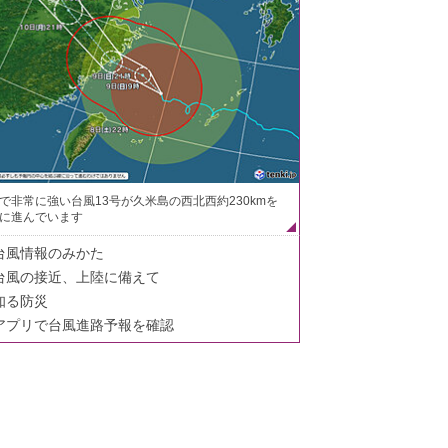
で非常に強い台風13号が久米島の西北西約230kmを
に進んでいます
台風情報のみかた
台風の接近、上陸に備えて
知る防災
アプリで台風進路予報を確認