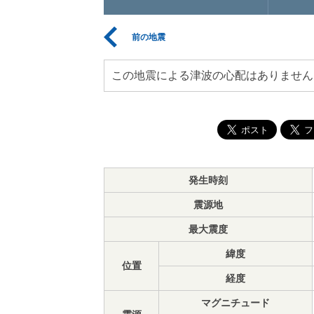
前の地震
この地震による津波の心配はありません
発生時刻
震源地
最大震度
緯度
位置
経度
マグニチュード