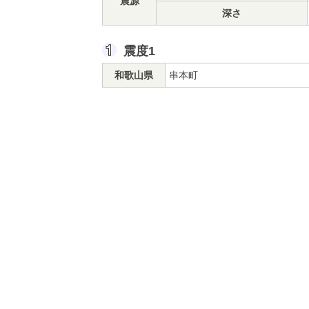
震源
深さ
震度1
和歌山県
串本町