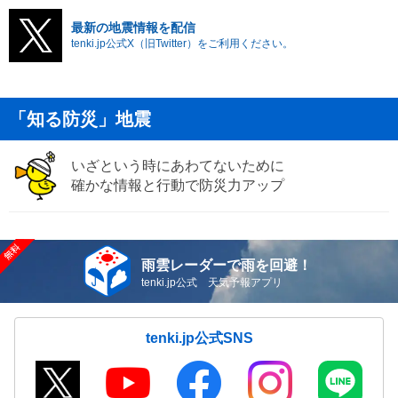
最新の地震情報を配信
tenki.jp公式X（旧Twitter）をご利用ください。
「知る防災」地震
いざという時にあわてないために
確かな情報と行動で防災力アップ
雨雲レーダーで雨を回避！
tenki.jp公式 天気予報アプリ
tenki.jp公式SNS