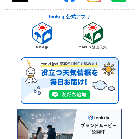
tenki.jp公式アプリ
tenki.jp
tenki.jp 登山天気