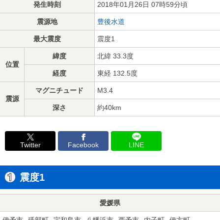
発生時刻
2018年01月26日 07時59分頃
震源地
豊後水道
最大震度
震度1
緯度
北緯 33.3度
位置
経度
東経 132.5度
マグニチュード
M3.4
震源
深さ
約40km
Twitter
Facebook
LINE
震度1
愛媛県
伊予市
砥部町
宇和島市
八幡浜市
西予市
内子町
伊方町