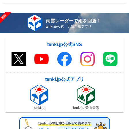
雨雲レーダーで雨を回避！
tenki.jp公式 天気予報アプリ
tenki.jp公式SNS
tenki.jp公式アプリ
tenki.jp
tenki.jp 登山天気