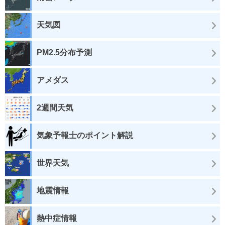
天気図
PM2.5分布予測
アメダス
2週間天気
気象予報士のポイント解説
世界天気
地震情報
熱中症情報