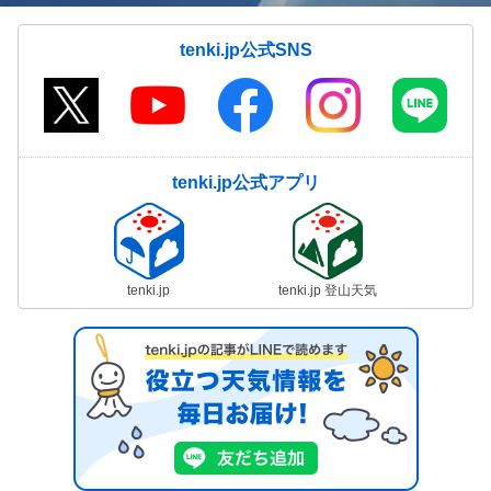
tenki.jp公式SNS
tenki.jp公式アプリ
tenki.jp
tenki.jp 登山天気