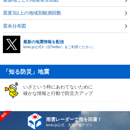
震度3以上の地域別観測回数
震央分布図
最新の地震情報を配信
tenki.jp公式X（旧Twitter）をご利用ください。
「知る防災」地震
いざという時にあわてないために
確かな情報と行動で防災力アップ
雨雲レーダーで雨を回避！
tenki.jp公式 天気予報アプリ