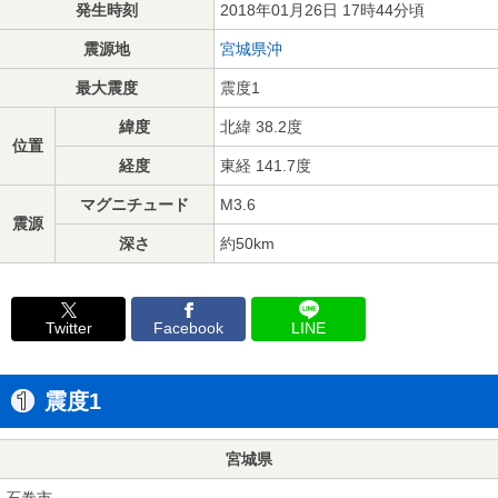
発生時刻
2018年01月26日 17時44分頃
震源地
宮城県沖
最大震度
震度1
緯度
北緯 38.2度
位置
経度
東経 141.7度
マグニチュード
M3.6
震源
深さ
約50km
Twitter
Facebook
LINE
震度1
宮城県
石巻市