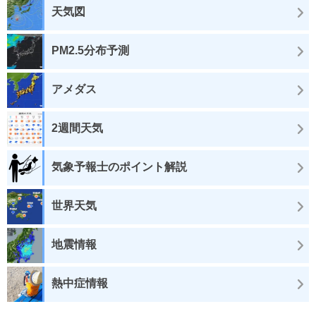
天気図
PM2.5分布予測
アメダス
2週間天気
気象予報士のポイント解説
世界天気
地震情報
熱中症情報