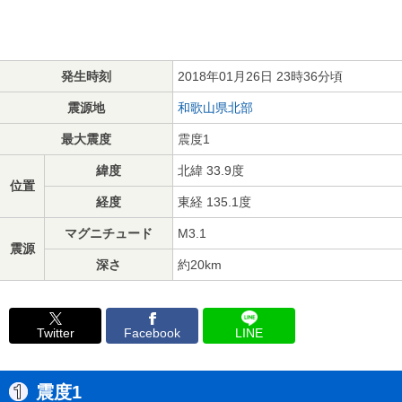
発生時刻
2018年01月26日 23時36分頃
震源地
和歌山県北部
最大震度
震度1
緯度
北緯 33.9度
位置
経度
東経 135.1度
マグニチュード
M3.1
震源
深さ
約20km
Twitter
Facebook
LINE
震度1