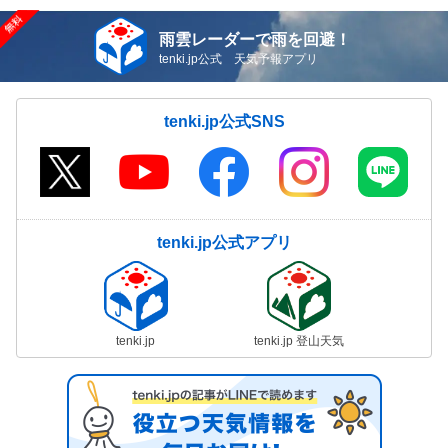
雨雲レーダーで雨を回避！
tenki.jp公式 天気予報アプリ
tenki.jp公式SNS
tenki.jp公式アプリ
tenki.jp
tenki.jp 登山天気