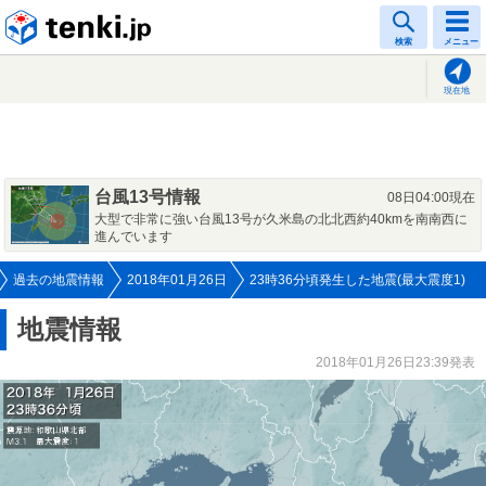
tenki.jp
検索
メニュー
現在地
台風13号情報
08日04:00現在
大型で非常に強い台風13号が久米島の北北西約40kmを南南西に
進んでいます
過去の地震情報
2018年01月26日
23時36分頃発生した地震(最大震度1)
地震情報
2018年01月26日23:39発表