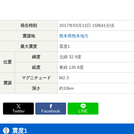
発生時刻
2017年03月13日 15時41分頃
震源地
熊本県熊本地方
最大震度
震度1
緯度
北緯 32.9度
位置
経度
東経 130.8度
マグニチュード
M2.3
震源
深さ
約10km
Twitter
Facebook
LINE
震度1