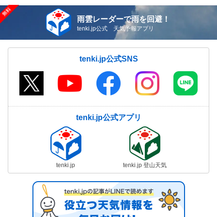
雨雲レーダーで雨を回避！
tenki.jp公式 天気予報アプリ
tenki.jp公式SNS
tenki.jp公式アプリ
tenki.jp
tenki.jp 登山天気