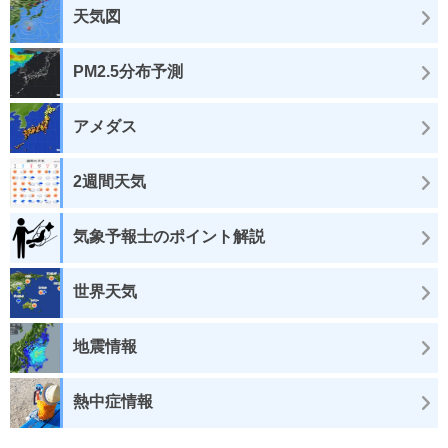
天気図
PM2.5分布予測
アメダス
2週間天気
気象予報士のポイント解説
世界天気
地震情報
熱中症情報