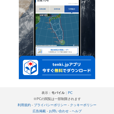
表示：
モバイル
｜
PC
※PCの閲覧は一部制限されます
利用規約
-
プライバシーポリシー
-
クッキーポリシー
広告掲載
-
お問い合わせ
-
ヘルプ