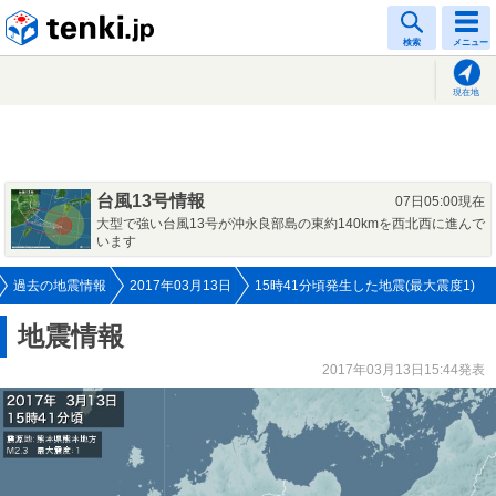
tenki.jp
検索
メニュー
現在地
台風13号情報
07日05:00現在
大型で強い台風13号が沖永良部島の東約140kmを西北西に進んで
います
過去の地震情報
2017年03月13日
15時41分頃発生した地震(最大震度1)
地震情報
2017年03月13日15:44発表