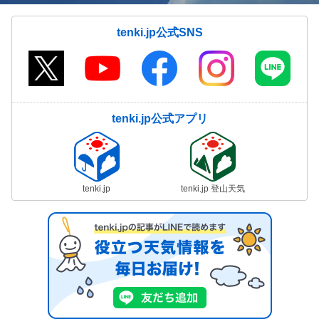
tenki.jp公式SNS
tenki.jp公式アプリ
tenki.jp
tenki.jp 登山天気