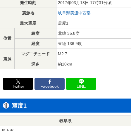
発生時刻
2017年03月13日 17時31分頃
震源地
岐阜県美濃中西部
最大震度
震度1
緯度
北緯 35.8度
位置
経度
東経 136.9度
マグニチュード
M2.7
震源
深さ
約10km
Twitter
Facebook
LINE
震度1
岐阜県
郡上市