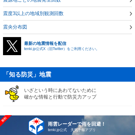
震度3以上の地域別観測回数
震央分布図
最新の地震情報を配信
tenki.jp公式X（旧Twitter）をご利用ください。
「知る防災」地震
いざという時にあわてないために
確かな情報と行動で防災力アップ
雨雲レーダーで雨を回避！
tenki.jp公式 天気予報アプリ