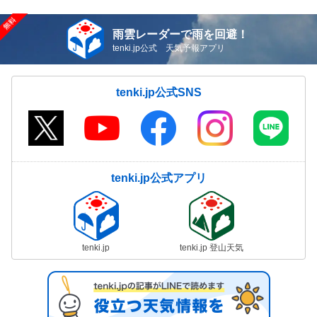
雨雲レーダーで雨を回避！
tenki.jp公式 天気予報アプリ
tenki.jp公式SNS
tenki.jp公式アプリ
tenki.jp
tenki.jp 登山天気