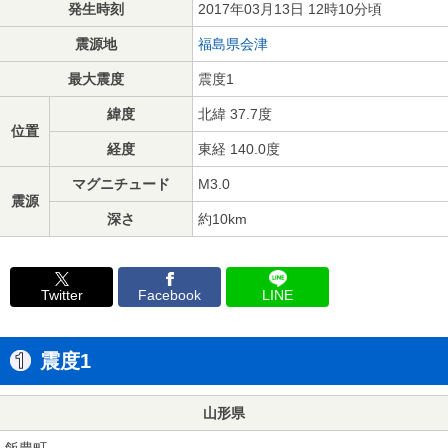
発生時刻
2017年03月13日 12時10分頃
震源地
福島県会津
最大震度
震度1
緯度
北緯 37.7度
位置
経度
東経 140.0度
マグニチュード
M3.0
震源
深さ
約10km
Twitter
Facebook
LINE
震度1
山形県
飯豊町