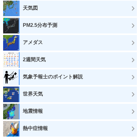
天気図
PM2.5分布予測
アメダス
2週間天気
気象予報士のポイント解説
世界天気
地震情報
熱中症情報