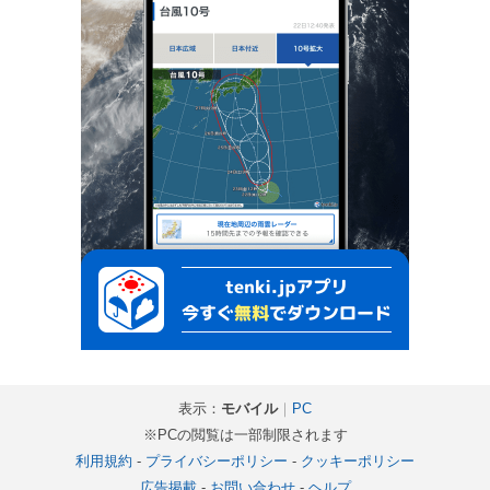
表示：
モバイル
｜
PC
※PCの閲覧は一部制限されます
利用規約
-
プライバシーポリシー
-
クッキーポリシー
広告掲載
-
お問い合わせ
-
ヘルプ