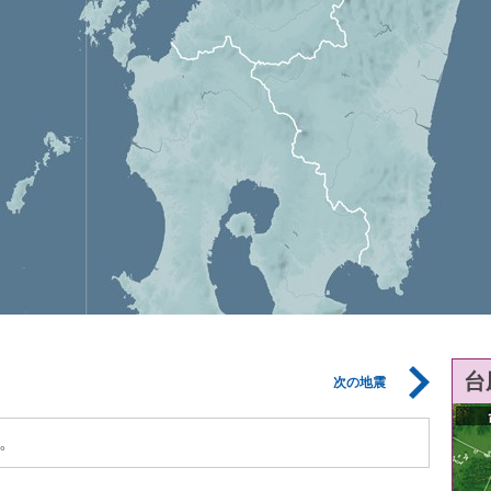
台
次の地震
。