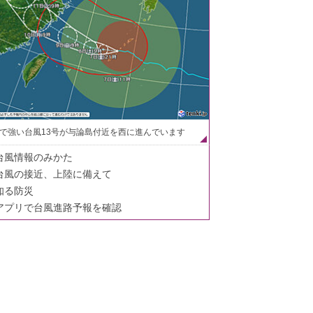
で強い台風13号が与論島付近を西に進んでいます
台風情報のみかた
台風の接近、上陸に備えて
知る防災
アプリで台風進路予報を確認