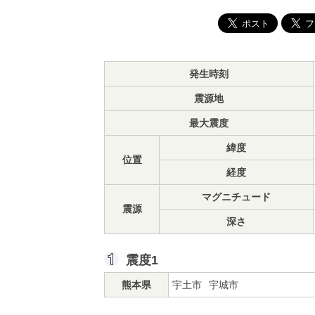
発生時刻
震源地
最大震度
緯度
位置
経度
マグニチュード
震源
深さ
震度1
熊本県
宇土市
宇城市