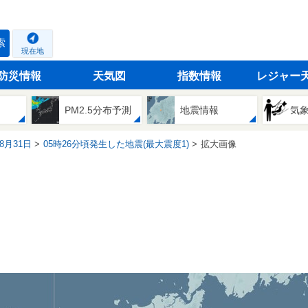
索
現在地
防災情報
天気図
指数情報
レジャー
PM2.5分布予測
地震情報
気
08月31日
05時26分頃発生した地震(最大震度1)
拡大画像