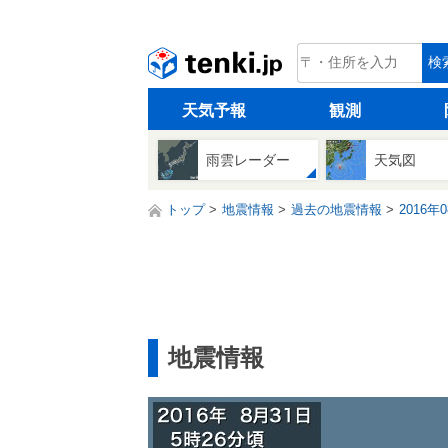
tenki.jp
検
天気予報
観測
雨雲レーダー
天気図
トップ
地震情報
過去の地震情報
2016年
地震情報