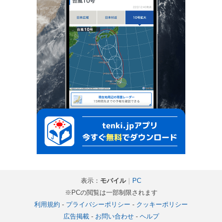
表示：
モバイル
｜
PC
※PCの閲覧は一部制限されます
利用規約
-
プライバシーポリシー
-
クッキーポリシー
広告掲載
-
お問い合わせ
-
ヘルプ