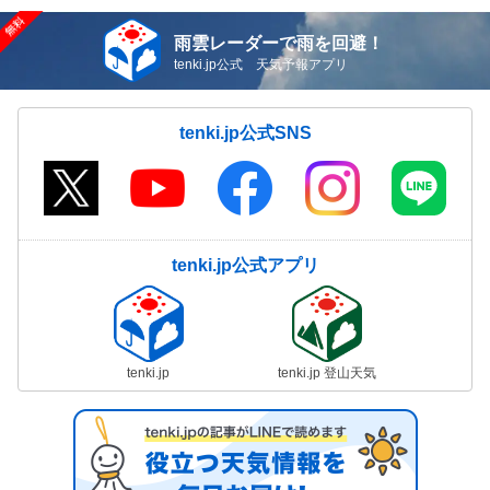
雨雲レーダーで雨を回避！
tenki.jp公式 天気予報アプリ
tenki.jp公式SNS
tenki.jp公式アプリ
tenki.jp
tenki.jp 登山天気