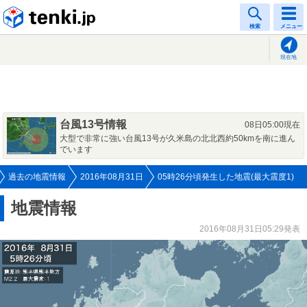
tenki.jp
検索
メニュー
現在地
台風13号情報
08日05:00現在
大型で非常に強い台風13号が久米島の北北西約50kmを南に進ん
でいます
過去の地震情報
2016年08月31日
05時26分頃発生した地震(最大震度1)
地震情報
2016年08月31日05:29発表