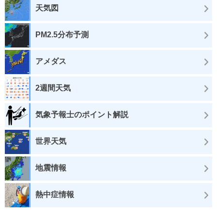
天気図
PM2.5分布予測
アメダス
2週間天気
気象予報士のポイント解説
世界天気
地震情報
熱中症情報