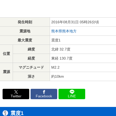
発生時刻
2016年08月31日 05時26分頃
震源地
熊本県熊本地方
最大震度
震度1
緯度
北緯 32.7度
位置
経度
東経 130.7度
マグニチュード
M2.2
震源
深さ
約10km
Twitter
Facebook
LINE
震度1