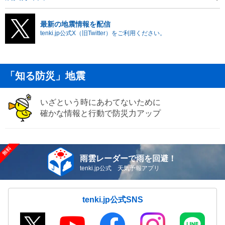
最新の地震情報を配信
tenki.jp公式X（旧Twitter）をご利用ください。
「知る防災」地震
いざという時にあわてないために
確かな情報と行動で防災力アップ
雨雲レーダーで雨を回避！
tenki.jp公式 天気予報アプリ
tenki.jp公式SNS