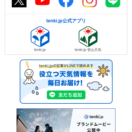
tenki.jp公式アプリ
tenki.jp
tenki.jp 登山天気