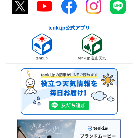
tenki.jp公式アプリ
tenki.jp
tenki.jp 登山天気