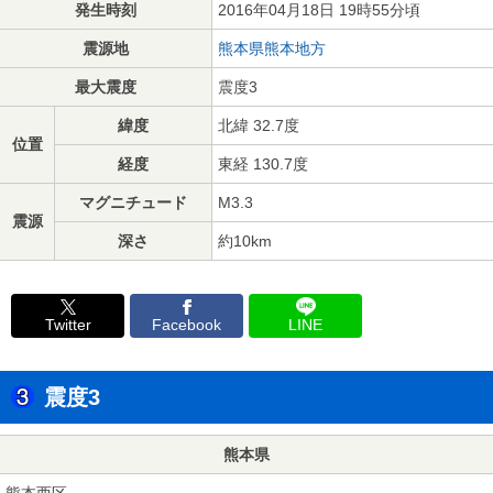
発生時刻
2016年04月18日 19時55分頃
震源地
熊本県熊本地方
最大震度
震度3
緯度
北緯 32.7度
位置
経度
東経 130.7度
マグニチュード
M3.3
震源
深さ
約10km
Twitter
Facebook
LINE
震度3
熊本県
熊本西区