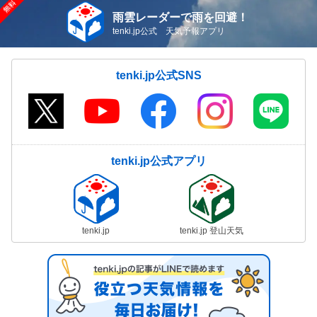
雨雲レーダーで雨を回避！
tenki.jp公式 天気予報アプリ
tenki.jp公式SNS
tenki.jp公式アプリ
tenki.jp
tenki.jp 登山天気