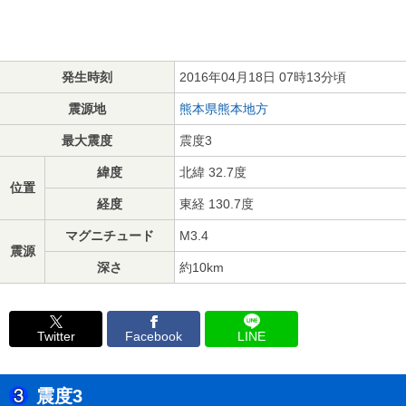
発生時刻
2016年04月18日 07時13分頃
震源地
熊本県熊本地方
最大震度
震度3
緯度
北緯 32.7度
位置
経度
東経 130.7度
マグニチュード
M3.4
震源
深さ
約10km
Twitter
Facebook
LINE
震度3