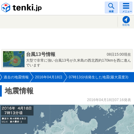
tenki.jp
検索
メニュー
現在地
台風13号情報
08日15:00現在
大型で非常に強い台風13号が久米島の西北西約170kmを西に進ん
でいます
過去の地震情報
2016年04月18日
07時13分頃発生した地震(最大震度3)
地震情報
2016年04月18日07:16発表