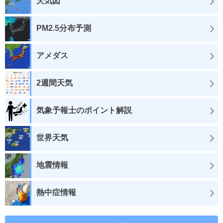
天気図
PM2.5分布予測
アメダス
2週間天気
気象予報士のポイント解説
世界天気
地震情報
熱中症情報