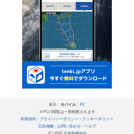
表示：
モバイル
｜
PC
※PCの閲覧は一部制限されます
利用規約
-
プライバシーポリシー
-
クッキーポリシー
広告掲載
-
お問い合わせ
-
ヘルプ
(C) 2026
日本気象協会