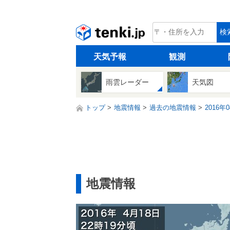
tenki.jp
検
天気予報
観測
雨雲レーダー
天気図
トップ
地震情報
過去の地震情報
2016年
地震情報