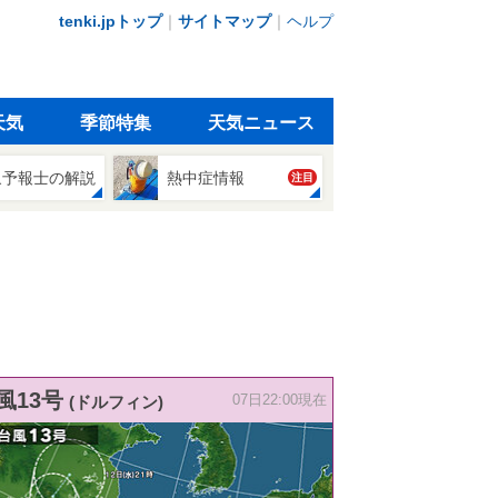
tenki.jpトップ
｜
サイトマップ
｜
ヘルプ
天気
季節特集
天気ニュース
象予報士の解説
熱中症情報
注目
風13号
(ドルフィン)
07日22:00現在