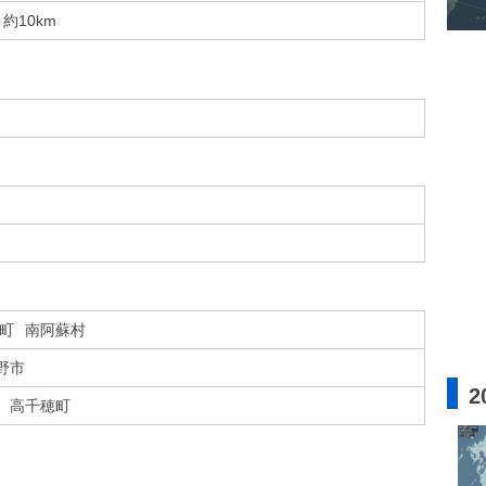
約10km
町
南阿蘇村
野市
2
高千穂町