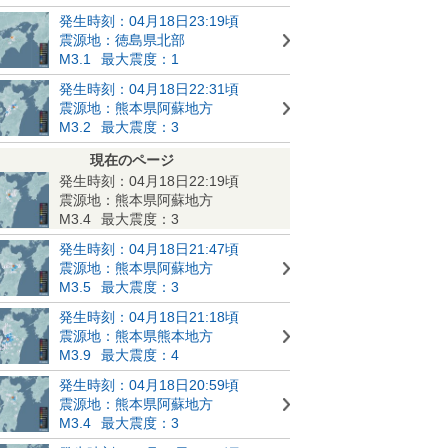
発生時刻：04月18日23:19頃
震源地：徳島県北部
M3.1
最大震度：1
発生時刻：04月18日22:31頃
震源地：熊本県阿蘇地方
M3.2
最大震度：3
現在のページ
発生時刻：04月18日22:19頃
震源地：熊本県阿蘇地方
M3.4
最大震度：3
発生時刻：04月18日21:47頃
震源地：熊本県阿蘇地方
M3.5
最大震度：3
発生時刻：04月18日21:18頃
震源地：熊本県熊本地方
M3.9
最大震度：4
発生時刻：04月18日20:59頃
震源地：熊本県阿蘇地方
M3.4
最大震度：3