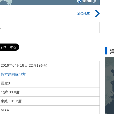
次の地震
。
2016年04月18日 22時19分頃
熊本県阿蘇地方
震度3
北緯 33.0度
東経 131.2度
M3.4