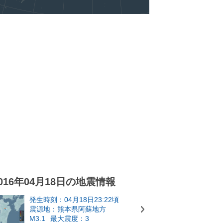
016年04月18日の地震情報
発生時刻：04月18日23:22頃
震源地：熊本県阿蘇地方
M3.1
最大震度：3