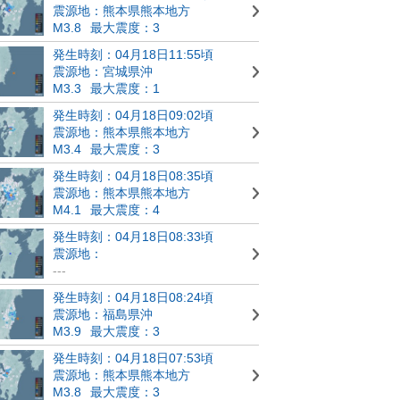
震源地：熊本県熊本地方
M3.8
最大震度：3
発生時刻：04月18日11:55頃
震源地：宮城県沖
M3.3
最大震度：1
発生時刻：04月18日09:02頃
震源地：熊本県熊本地方
M3.4
最大震度：3
発生時刻：04月18日08:35頃
震源地：熊本県熊本地方
M4.1
最大震度：4
発生時刻：04月18日08:33頃
震源地：
---
発生時刻：04月18日08:24頃
震源地：福島県沖
M3.9
最大震度：3
発生時刻：04月18日07:53頃
震源地：熊本県熊本地方
M3.8
最大震度：3