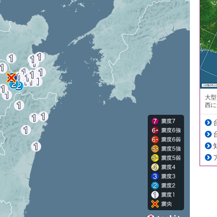
大型
西に