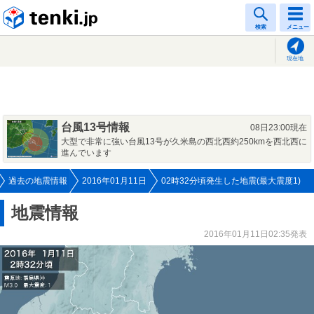
tenki.jp
検索
メニュー
現在地
台風13号情報
08日23:00現在
大型で非常に強い台風13号が久米島の西北西約250kmを西北西に
進んでいます
過去の地震情報
2016年01月11日
02時32分頃発生した地震(最大震度1)
地震情報
2016年01月11日02:35発表