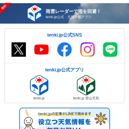
雨雲レーダーで雨を回避！
tenki.jp公式 天気予報アプリ
tenki.jp公式SNS
tenki.jp公式アプリ
tenki.jp
tenki.jp 登山天気