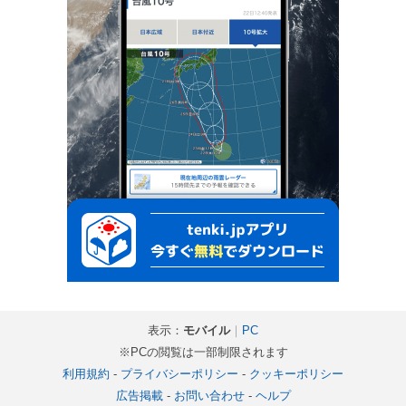
表示：
モバイル
｜
PC
※PCの閲覧は一部制限されます
利用規約
-
プライバシーポリシー
-
クッキーポリシー
広告掲載
-
お問い合わせ
-
ヘルプ