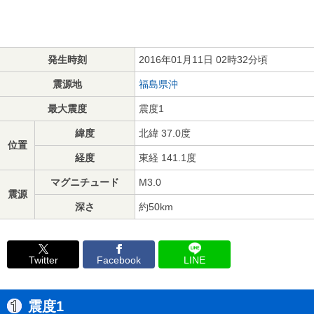
発生時刻
2016年01月11日 02時32分頃
震源地
福島県沖
最大震度
震度1
緯度
北緯 37.0度
位置
経度
東経 141.1度
マグニチュード
M3.0
震源
深さ
約50km
Twitter
Facebook
LINE
震度1