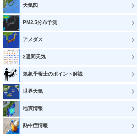
天気図
PM2.5分布予測
アメダス
2週間天気
気象予報士のポイント解説
世界天気
地震情報
熱中症情報