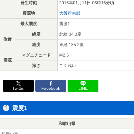
発生時刻
2016年01月11日 06時16分頃
震源地
大阪府南部
最大震度
震度1
緯度
北緯 34.3度
位置
経度
東経 135.2度
マグニチュード
M2.5
震源
深さ
ごく浅い
Twitter
Facebook
LINE
震度1
和歌山県
和歌山市