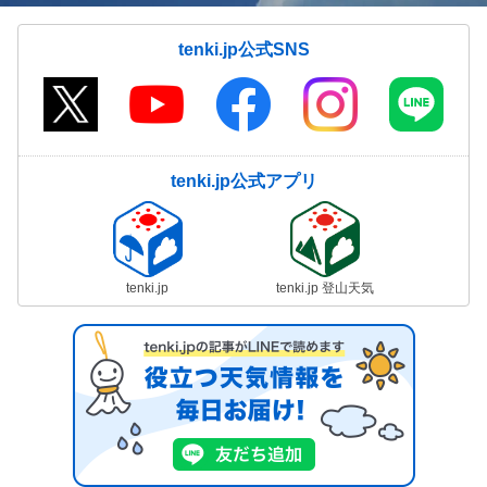
tenki.jp公式SNS
tenki.jp公式アプリ
tenki.jp
tenki.jp 登山天気