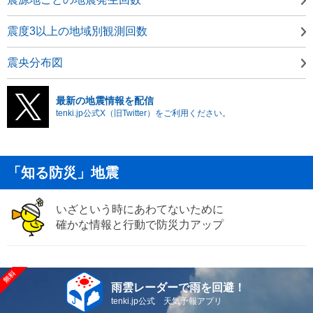
震度3以上の地域別観測回数
震央分布図
最新の地震情報を配信
tenki.jp公式X（旧Twitter）をご利用ください。
「知る防災」地震
いざという時にあわてないために
確かな情報と行動で防災力アップ
雨雲レーダーで雨を回避！
tenki.jp公式 天気予報アプリ