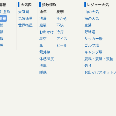
情報
天気図
指数情報
レジャー天気
注意報
天気図
通年
夏季
山の天気
情報
気象衛星
洗濯
汗かき
海の天気
報
世界衛星
服装
不快
空港
報
お出かけ
冷房
野球場
報
星空
アイス
サッカー場
災
傘
ビール
ゴルフ場
紫外線
キャンプ場
体感温度
競馬・競艇・競輪
洗車
釣り
睡眠
お出かけスポット