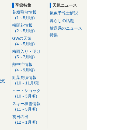
季節特集
天気ニュース
花粉飛散情報
気象予報士解説
(1～5月頃)
暮らしの話題
桜開花情報
放送局のニュース
(2～5月頃)
特集
GWの天気
(4～5月頃)
梅雨入り・明け
(5～7月頃)
熱中症情報
(4～9月頃)
紅葉見頃情報
天気
(10～11月頃)
ヒートショック
(10～3月頃)
スキー積雪情報
(11～5月頃)
初日の出
(12～1月頃)