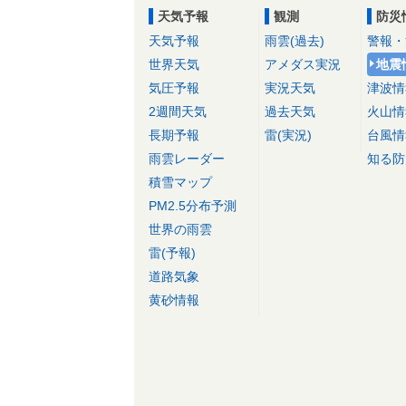
天気予報
観測
防災
天気予報
雨雲(過去)
警報・
世界天気
アメダス実況
地震
気圧予報
実況天気
津波情
2週間天気
過去天気
火山情
長期予報
雷(実況)
台風情
雨雲レーダー
知る防
積雪マップ
PM2.5分布予測
世界の雨雲
雷(予報)
道路気象
黄砂情報