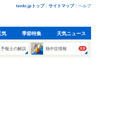
tenki.jpトップ
｜
サイトマップ
｜
ヘルプ
天気
季節特集
天気ニュース
象予報士の解説
熱中症情報
注目