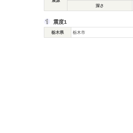
震源
深さ
震度1
栃木県
栃木市