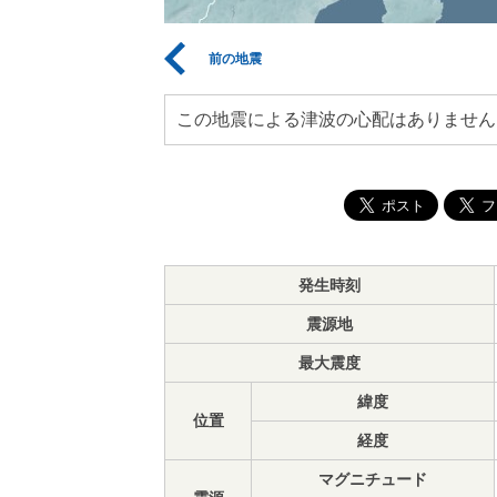
前の地震
この地震による津波の心配はありません
発生時刻
震源地
最大震度
緯度
位置
経度
マグニチュード