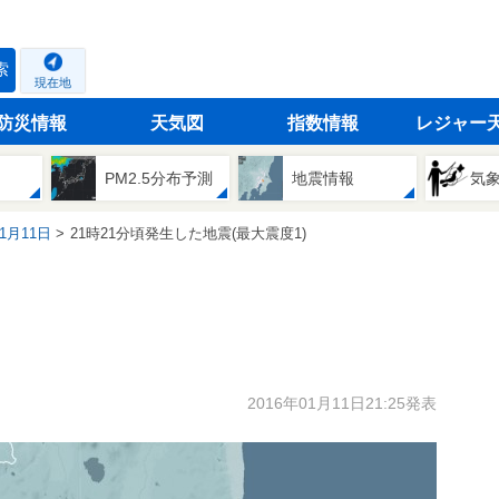
索
現在地
防災情報
天気図
指数情報
レジャー
PM2.5分布予測
地震情報
気
01月11日
21時21分頃発生した地震(最大震度1)
2016年01月11日21:25発表