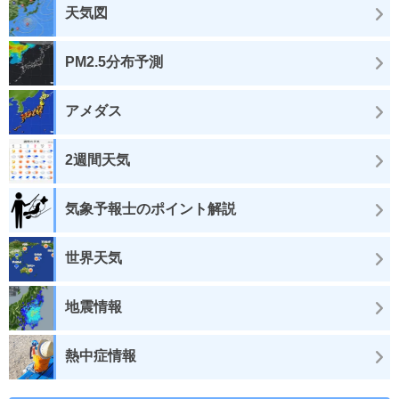
天気図
PM2.5分布予測
アメダス
2週間天気
気象予報士のポイント解説
世界天気
地震情報
熱中症情報