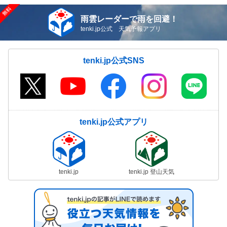
雨雲レーダーで雨を回避！
tenki.jp公式 天気予報アプリ
tenki.jp公式SNS
tenki.jp公式アプリ
tenki.jp
tenki.jp 登山天気