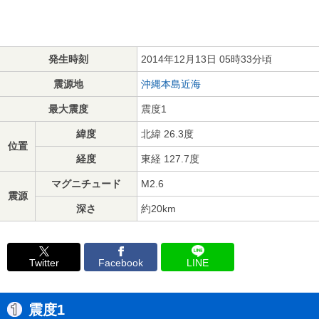
発生時刻
2014年12月13日 05時33分頃
震源地
沖縄本島近海
最大震度
震度1
緯度
北緯 26.3度
位置
経度
東経 127.7度
マグニチュード
M2.6
震源
深さ
約20km
Twitter
Facebook
LINE
震度1