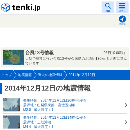
tenki.jp
検索
メニュー
現在地
台風13号情報
08日10:00現在
大型で非常に強い台風13号が久米島の北西約130kmを北西に進ん
でいます
トップ
地震情報
過去の地震情報
2014年12月12日
2014年12月12日の地震情報
発生時刻：2014年12月12日20時44分頃
震源地：山梨県東部・富士五湖頃
M2.0
最大震度：1
発生時刻：2014年12月12日14時41分頃
震源地：三陸沖頃
M4.4
最大震度：1