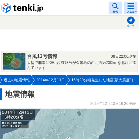
tenki.jp
検索
メニュー
現在地
台風13号情報
08日22:00現在
大型で非常に強い台風13号が久米島の西北西約230kmを北西に進
んでいます
過去の地震情報
2014年12月13日
16時20分頃発生した地震(最大震度1)
地震情報
2014年12月13日16:26発表