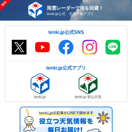
雨雲レーダーで雨を回避！
tenki.jp公式 天気予報アプリ
tenki.jp公式SNS
tenki.jp公式アプリ
tenki.jp
tenki.jp 登山天気