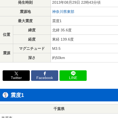
発生時刻
2013年08月29日 22時43分頃
震源地
神奈川県東部
最大震度
震度1
緯度
北緯 35.6度
位置
経度
東経 139.6度
マグニチュード
M3.5
震源
深さ
約50km
Twitter
Facebook
LINE
震度1
千葉県
市原市