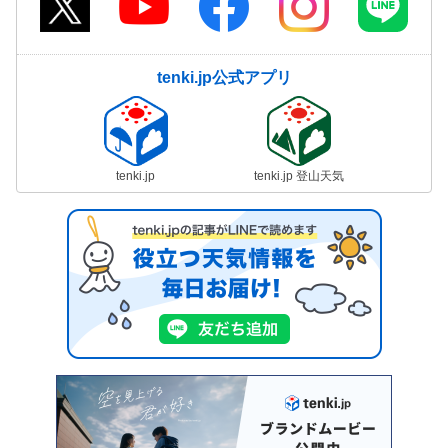
tenki.jp公式アプリ
tenki.jp
tenki.jp 登山天気