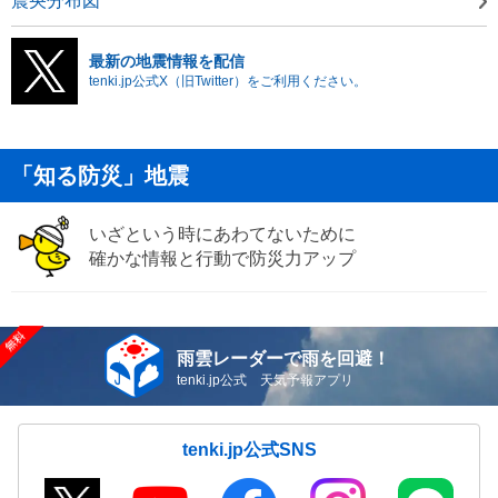
震央分布図
最新の地震情報を配信
tenki.jp公式X（旧Twitter）をご利用ください。
「知る防災」地震
いざという時にあわてないために
確かな情報と行動で防災力アップ
雨雲レーダーで雨を回避！
tenki.jp公式 天気予報アプリ
tenki.jp公式SNS