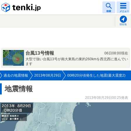
tenki.jp
検索
メニュー
現在地
台風13号情報
06日08:00現在
大型で強い台風13号が南大東島の東約260kmを西北西に進んでい
ます
過去の地震情報
2013年08月29日
00時20分頃発生した地震(最大震度2)
地震情報
2013年08月29日00:25発表