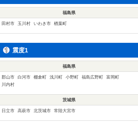
福島県
田村市
玉川村
いわき市
楢葉町
震度1
福島県
郡山市
白河市
棚倉町
浅川町
小野町
福島広野町
富岡町
川内村
茨城県
日立市
高萩市
北茨城市
常陸大宮市