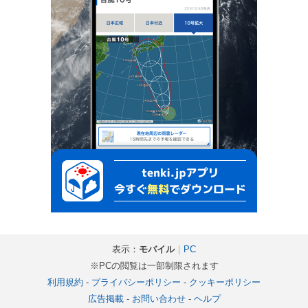
表示：
モバイル
｜
PC
※PCの閲覧は一部制限されます
利用規約
-
プライバシーポリシー
-
クッキーポリシー
広告掲載
-
お問い合わせ
-
ヘルプ