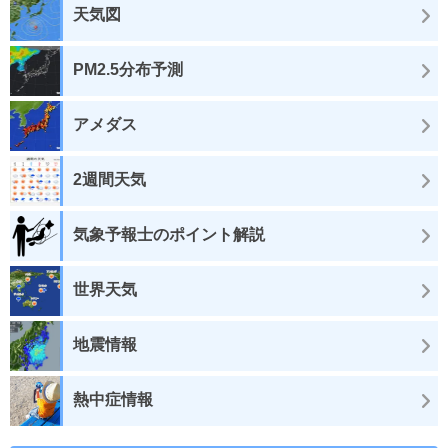
天気図
PM2.5分布予測
アメダス
2週間天気
気象予報士のポイント解説
世界天気
地震情報
熱中症情報