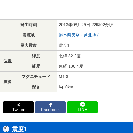
発生時刻
2013年08月29日 22時02分頃
震源地
熊本県天草・芦北地方
最大震度
震度1
緯度
北緯 32.2度
位置
経度
東経 130.4度
マグニチュード
M1.8
震源
深さ
約10km
Twitter
Facebook
LINE
震度1