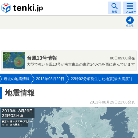
tenki.jp
検索
メニュー
現在地
台風13号情報
06日09:00現在
大型で強い台風13号が南大東島の東約240kmを西に進んでいます
過去の地震情報
2013年08月29日
22時02分頃発生した地震(最大震度1)
地震情報
2013年08月29日22:06発表