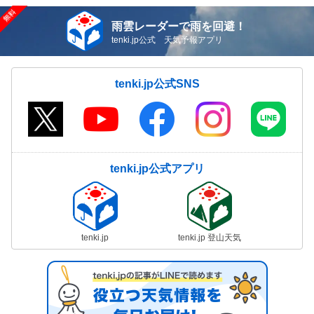
雨雲レーダーで雨を回避！
tenki.jp公式 天気予報アプリ
tenki.jp公式SNS
tenki.jp公式アプリ
tenki.jp
tenki.jp 登山天気