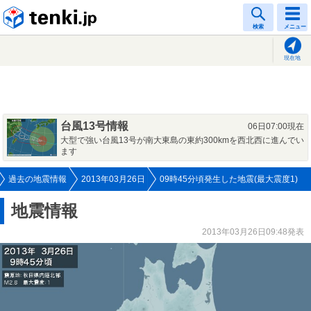
tenki.jp
検索
メニュー
現在地
台風13号情報
06日07:00現在
大型で強い台風13号が南大東島の東約300kmを西北西に進んでい
ます
過去の地震情報
2013年03月26日
09時45分頃発生した地震(最大震度1)
地震情報
2013年03月26日09:48発表