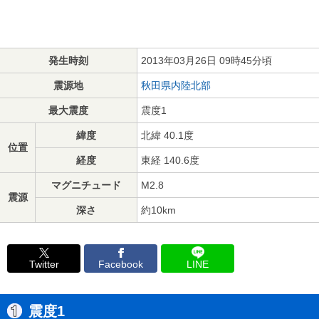
発生時刻
2013年03月26日 09時45分頃
震源地
秋田県内陸北部
最大震度
震度1
緯度
北緯 40.1度
位置
経度
東経 140.6度
マグニチュード
M2.8
震源
深さ
約10km
Twitter
Facebook
LINE
震度1