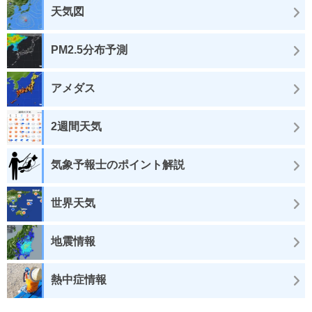
天気図
PM2.5分布予測
アメダス
2週間天気
気象予報士のポイント解説
世界天気
地震情報
熱中症情報