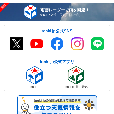
雨雲レーダーで雨を回避！
tenki.jp公式 天気予報アプリ
tenki.jp公式SNS
tenki.jp公式アプリ
tenki.jp
tenki.jp 登山天気