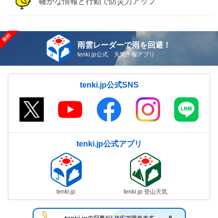
確かな情報と行動で防災力アップ
雨雲レーダーで雨を回避！
tenki.jp公式 天気予報アプリ
tenki.jp公式SNS
tenki.jp公式アプリ
tenki.jp
tenki.jp 登山天気