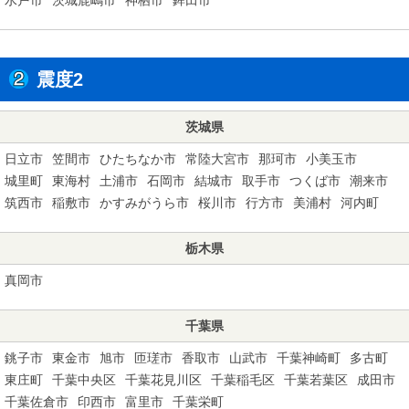
震度2
茨城県
日立市
笠間市
ひたちなか市
常陸大宮市
那珂市
小美玉市
城里町
東海村
土浦市
石岡市
結城市
取手市
つくば市
潮来市
筑西市
稲敷市
かすみがうら市
桜川市
行方市
美浦村
河内町
栃木県
真岡市
千葉県
銚子市
東金市
旭市
匝瑳市
香取市
山武市
千葉神崎町
多古町
東庄町
千葉中央区
千葉花見川区
千葉稲毛区
千葉若葉区
成田市
千葉佐倉市
印西市
富里市
千葉栄町