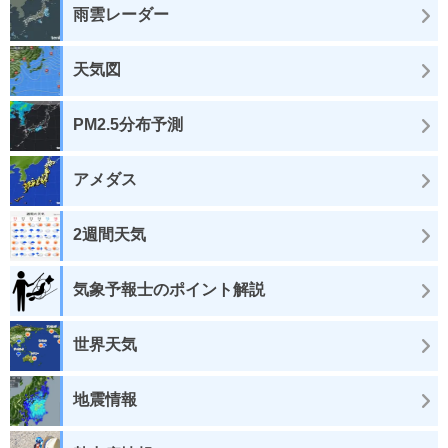
雨雲レーダー
天気図
PM2.5分布予測
アメダス
2週間天気
気象予報士のポイント解説
世界天気
地震情報