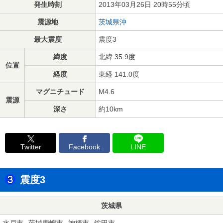
発生時刻
2013年03月26日 20時55分頃
震源地
茨城県沖
最大震度
震度3
緯度
北緯 35.9度
位置
経度
東経 141.0度
マグニチュード
M4.6
震源
深さ
約10km
Twitter
Facebook
LINE
震度3
茨城県
水戸市
茨城鹿嶋市
神栖市
鉾田市