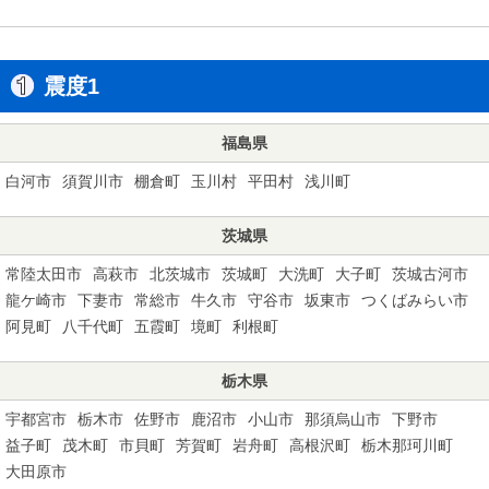
震度1
福島県
白河市
須賀川市
棚倉町
玉川村
平田村
浅川町
茨城県
常陸太田市
高萩市
北茨城市
茨城町
大洗町
大子町
茨城古河市
龍ケ崎市
下妻市
常総市
牛久市
守谷市
坂東市
つくばみらい市
阿見町
八千代町
五霞町
境町
利根町
栃木県
宇都宮市
栃木市
佐野市
鹿沼市
小山市
那須烏山市
下野市
益子町
茂木町
市貝町
芳賀町
岩舟町
高根沢町
栃木那珂川町
大田原市