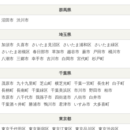
群馬県
沼田市
渋川市
埼玉県
加須市
久喜市
さいたま見沼区
さいたま浦和区
さいたま緑区
さいたま岩槻区
春日部市
草加市
越谷市
蕨市
戸田市
桶川市
八潮市
三郷市
幸手市
吉川市
白岡市
宮代町
杉戸町
千葉県
茂原市
九十九里町
芝山町
横芝光町
千葉一宮町
長生村
白子町
長柄町
長南町
千葉緑区
千葉美浜区
市川市
野田市
柏市
市原市
八千代市
我孫子市
四街道市
八街市
白井市
千葉酒々井町
勝浦市
鴨川市
君津市
いすみ市
大多喜町
東京都
東京千代田区
東京新宿区
東京江東区
東京品川区
東京渋谷区