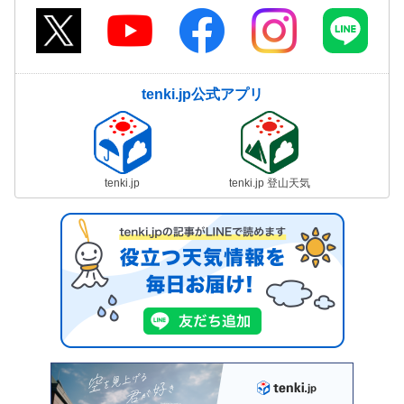
tenki.jp公式アプリ
tenki.jp
tenki.jp 登山天気