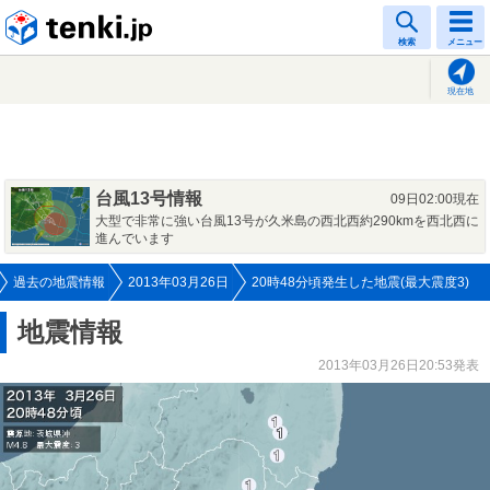
tenki.jp
検索
メニュー
現在地
台風13号情報
09日02:00現在
大型で非常に強い台風13号が久米島の西北西約290kmを西北西に
進んでいます
過去の地震情報
2013年03月26日
20時48分頃発生した地震(最大震度3)
地震情報
2013年03月26日20:53発表