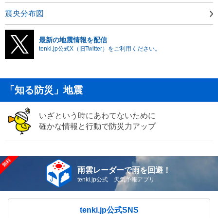
震央分布図
最新の地震情報を配信
tenki.jp公式X（旧Twitter）をご利用ください。
「知る防災」地震
いざという時にあわてないために
確かな情報と行動で防災力アップ
雨雲レーダーで雨を回避！
tenki.jp公式 天気予報アプリ
tenki.jp公式SNS