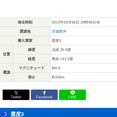
発生時刻
2013年03月26日 20時48分頃
震源地
茨城県沖
最大震度
震度3
緯度
北緯 35.9度
位置
経度
東経 141.0度
マグニチュード
M4.8
震源
深さ
約10km
Twitter
Facebook
LINE
震度3