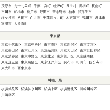
茂原市
九十九里町
千葉一宮町
睦沢町
長生村
長柄町
長南町
市川市
船橋市
松戸市
野田市
習志野市
柏市
我孫子市
鎌ケ谷市
八街市
白井市
千葉酒々井町
木更津市
鴨川市
君津市
富津市
大多喜町
東京都
東京千代田区
東京中央区
東京港区
東京新宿区
東京文京区
東京墨田区
東京江東区
東京品川区
東京大田区
東京世田谷区
東京渋谷区
東京中野区
東京北区
東京荒川区
東京練馬区
東京足立区
東京葛飾区
東京江戸川区
調布市
町田市
国分寺市
東大和市
西東京市
神奈川県
横浜鶴見区
横浜神奈川区
横浜中区
横浜港北区
川崎川崎区
川崎幸区