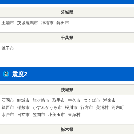
茨城県
土浦市
茨城鹿嶋市
神栖市
鉾田市
千葉県
銚子市
震度2
茨城県
石岡市
結城市
龍ケ崎市
取手市
牛久市
つくば市
潮来市
筑西市
稲敷市
かすみがうら市
桜川市
行方市
美浦村
河内町
水戸市
日立市
笠間市
小美玉市
東海村
栃木県