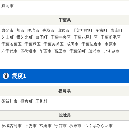
真岡市
千葉県
東金市
旭市
匝瑳市
香取市
山武市
千葉神崎町
多古町
東庄町
芝山町
横芝光町
白子町
千葉中央区
千葉花見川区
千葉稲毛区
千葉若葉区
千葉緑区
千葉美浜区
成田市
千葉佐倉市
市原市
八千代市
四街道市
印西市
富里市
千葉栄町
勝浦市
いすみ市
震度1
福島県
須賀川市
棚倉町
玉川村
茨城県
茨城古河市
下妻市
常総市
守谷市
坂東市
つくばみらい市