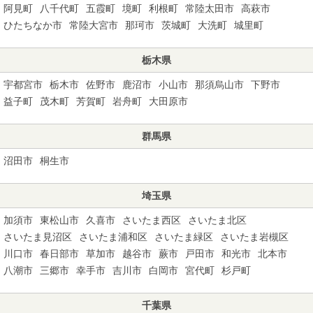
阿見町
八千代町
五霞町
境町
利根町
常陸太田市
高萩市
ひたちなか市
常陸大宮市
那珂市
茨城町
大洗町
城里町
栃木県
宇都宮市
栃木市
佐野市
鹿沼市
小山市
那須烏山市
下野市
益子町
茂木町
芳賀町
岩舟町
大田原市
群馬県
沼田市
桐生市
埼玉県
加須市
東松山市
久喜市
さいたま西区
さいたま北区
さいたま見沼区
さいたま浦和区
さいたま緑区
さいたま岩槻区
川口市
春日部市
草加市
越谷市
蕨市
戸田市
和光市
北本市
八潮市
三郷市
幸手市
吉川市
白岡市
宮代町
杉戸町
千葉県