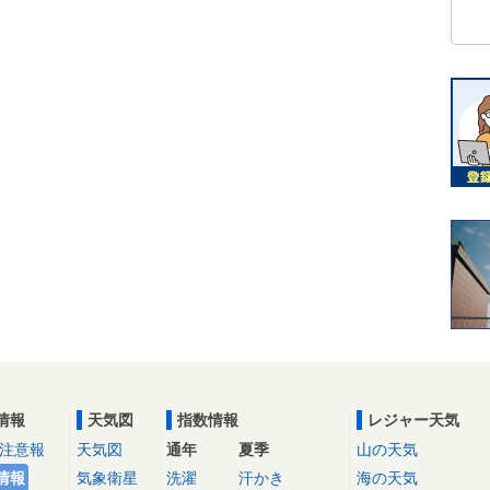
情報
天気図
指数情報
レジャー天気
注意報
天気図
通年
夏季
山の天気
情報
気象衛星
洗濯
汗かき
海の天気