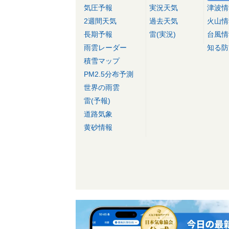
気圧予報
実況天気
津波情
2週間天気
過去天気
火山情
長期予報
雷(実況)
台風情
雨雲レーダー
知る防
積雪マップ
PM2.5分布予測
世界の雨雲
雷(予報)
道路気象
黄砂情報