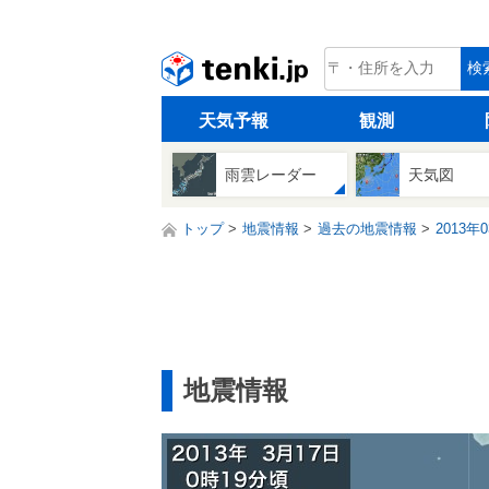
tenki.jp
検
天気予報
観測
雨雲レーダー
天気図
トップ
地震情報
過去の地震情報
2013年
地震情報