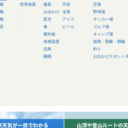
報
世界衛星
服装
不快
空港
報
お出かけ
冷房
野球場
報
星空
アイス
サッカー場
災
傘
ビール
ゴルフ場
紫外線
キャンプ場
体感温度
競馬・競艇・競輪
洗車
釣り
睡眠
お出かけスポット