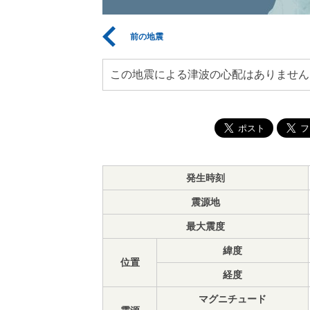
前の地震
この地震による津波の心配はありません
発生時刻
震源地
最大震度
緯度
位置
経度
マグニチュード