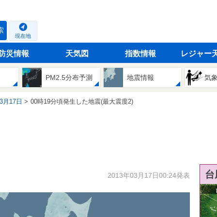
索
現在地
防災情報
天気図
指数情報
レジャー
PM2.5分布予測
地震情報
気
03月17日
00時19分頃発生した地震(最大震度2)
台
2013年03月17日00:24発表