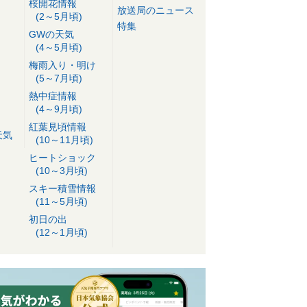
桜開花情報
放送局のニュース
(2～5月頃)
特集
GWの天気
(4～5月頃)
梅雨入り・明け
(5～7月頃)
熱中症情報
(4～9月頃)
紅葉見頃情報
天気
(10～11月頃)
ヒートショック
(10～3月頃)
スキー積雪情報
(11～5月頃)
初日の出
(12～1月頃)