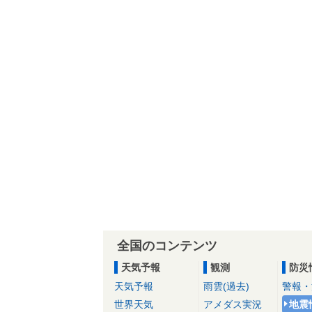
全国のコンテンツ
天気予報
観測
防災
天気予報
雨雲(過去)
警報・
世界天気
アメダス実況
地震