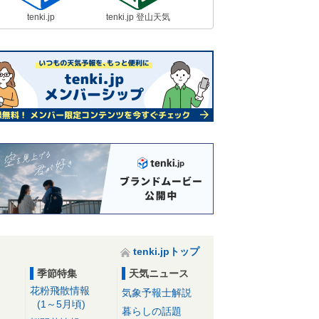
tenki.jp
tenki.jp 登山天気
tenki.jpトップ
季節特集
天気ニュース
花粉飛散情報
気象予報士解説
(1～5月頃)
暮らしの話題