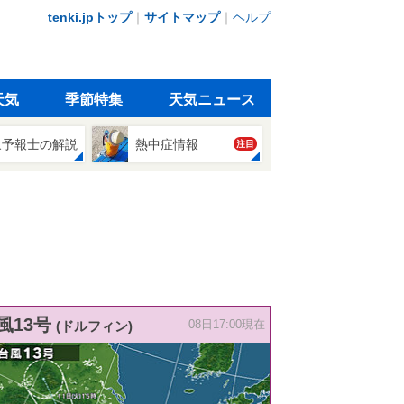
tenki.jpトップ
｜
サイトマップ
｜
ヘルプ
天気
季節特集
天気ニュース
象予報士の解説
熱中症情報
注目
風13号
(ドルフィン)
08日17:00現在