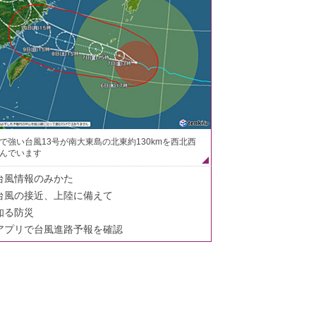
で強い台風13号が南大東島の北東約130kmを西北西
んでいます
台風情報のみかた
台風の接近、上陸に備えて
知る防災
アプリで台風進路予報を確認