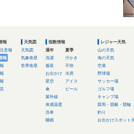
情報
天気図
指数情報
レジャー天気
注意報
天気図
通年
夏季
山の天気
情報
気象衛星
洗濯
汗かき
海の天気
報
世界衛星
服装
不快
空港
報
お出かけ
冷房
野球場
報
星空
アイス
サッカー場
災
傘
ビール
ゴルフ場
紫外線
キャンプ場
体感温度
競馬・競艇・競輪
洗車
釣り
睡眠
お出かけスポット