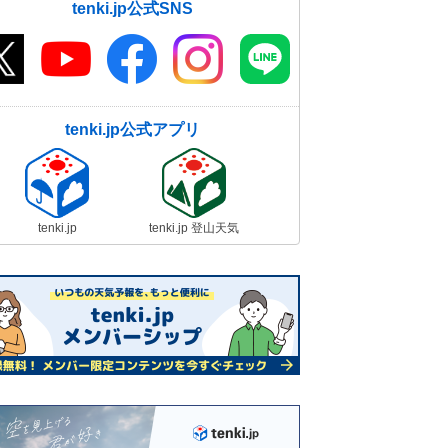
tenki.jp公式SNS
tenki.jp公式アプリ
tenki.jp
tenki.jp 登山天気