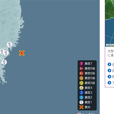
大型
に進