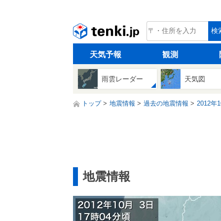
tenki.jp
検
天気予報
観測
雨雲レーダー
天気図
トップ
地震情報
過去の地震情報
2012年
地震情報