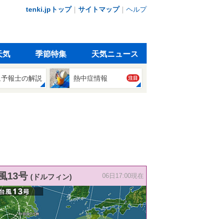
tenki.jpトップ
｜
サイトマップ
｜
ヘルプ
天気
季節特集
天気ニュース
象予報士の解説
熱中症情報
注目
風13号
(ドルフィン)
06日17:00現在