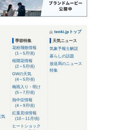
tenki.jpトップ
季節特集
天気ニュース
花粉飛散情報
気象予報士解説
(1～5月頃)
暮らしの話題
桜開花情報
放送局のニュース
(2～5月頃)
特集
GWの天気
(4～5月頃)
梅雨入り・明け
(5～7月頃)
熱中症情報
(4～9月頃)
紅葉見頃情報
天気
(10～11月頃)
ヒートショック