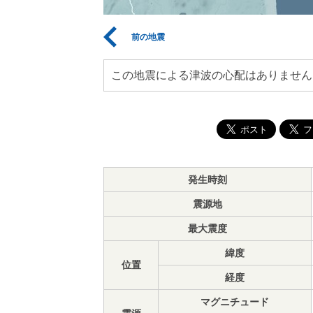
前の地震
この地震による津波の心配はありません
発生時刻
震源地
最大震度
緯度
位置
経度
マグニチュード