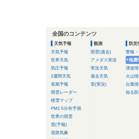
全国のコンテンツ
天気予報
観測
防災
天気予報
雨雲(過去)
警報・
世界天気
アメダス実況
地震
気圧予報
実況天気
津波情
2週間天気
過去天気
火山情
長期予報
雷(実況)
台風情
雨雲レーダー
知る防
積雪マップ
PM2.5分布予測
世界の雨雲
雷(予報)
道路気象