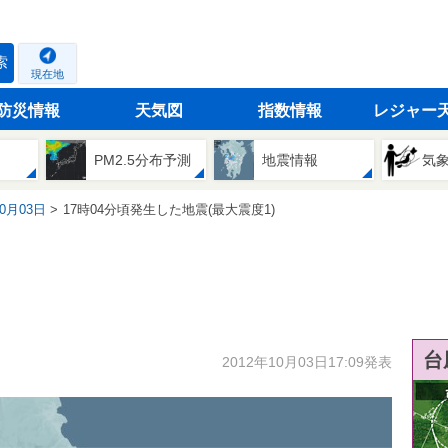
索
現在地
防災情報
天気図
指数情報
レジャー
PM2.5分布予測
地震情報
気
10月03日
17時04分頃発生した地震(最大震度1)
台
2012年10月03日17:09発表