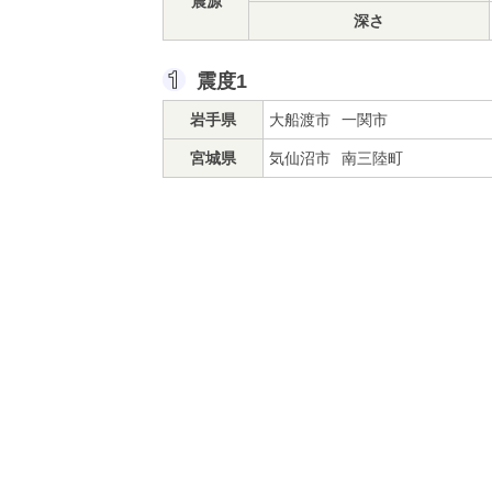
震源
深さ
震度1
岩手県
大船渡市
一関市
宮城県
気仙沼市
南三陸町