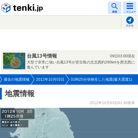
tenki.jp
検索
メニュー
現在地
台風13号情報
09日03:00現在
大型で非常に強い台風13号が宮古島の北北西約290kmを西北西に
進んでいます
過去の地震情報
2012年10月03日
01時25分頃発生した地震(最大震度1)
地震情報
2012年10月03日01:30発表