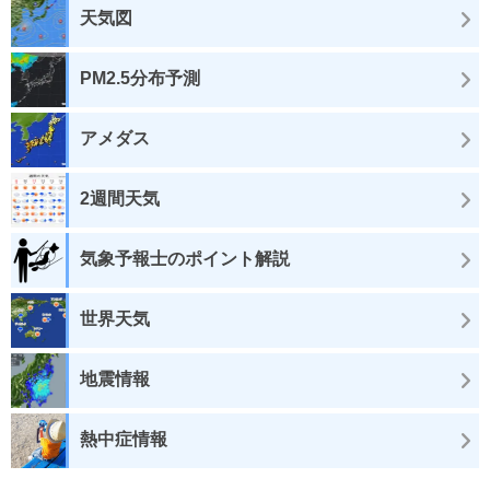
天気図
PM2.5分布予測
アメダス
2週間天気
気象予報士のポイント解説
世界天気
地震情報
熱中症情報