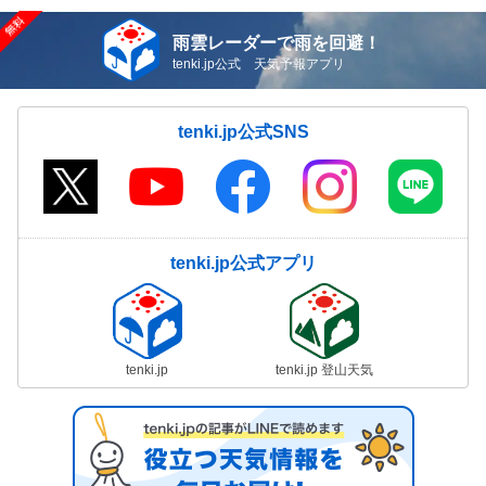
雨雲レーダーで雨を回避！
tenki.jp公式 天気予報アプリ
tenki.jp公式SNS
tenki.jp公式アプリ
tenki.jp
tenki.jp 登山天気