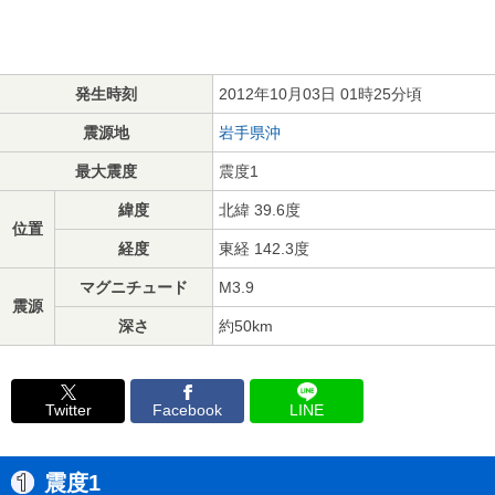
発生時刻
2012年10月03日 01時25分頃
震源地
岩手県沖
最大震度
震度1
緯度
北緯 39.6度
位置
経度
東経 142.3度
マグニチュード
M3.9
震源
深さ
約50km
Twitter
Facebook
LINE
震度1