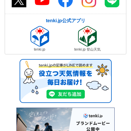
tenki.jp公式アプリ
tenki.jp
tenki.jp 登山天気