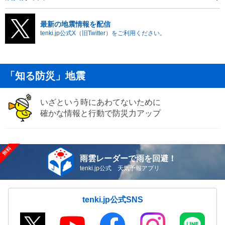
最新の地震情報を配信
tenki.jp公式X（旧Twitter）をご利用ください。
「知る防災」地震
いざという時にあわてないために
確かな情報と行動で防災力アップ
雨雲レーダーで雨を回避！
tenki.jp公式 天気予報アプリ
tenki.jp公式SNS