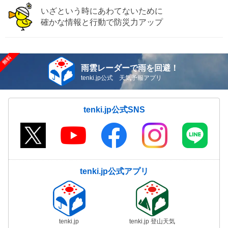
いざという時にあわてないために
確かな情報と行動で防災力アップ
雨雲レーダーで雨を回避！
tenki.jp公式 天気予報アプリ
tenki.jp公式SNS
tenki.jp公式アプリ
tenki.jp
tenki.jp 登山天気