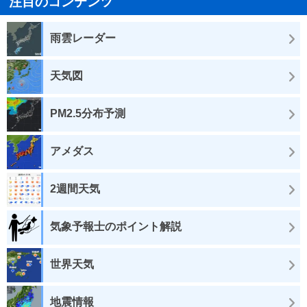
注目のコンテンツ
雨雲レーダー
天気図
PM2.5分布予測
アメダス
2週間天気
気象予報士のポイント解説
世界天気
地震情報