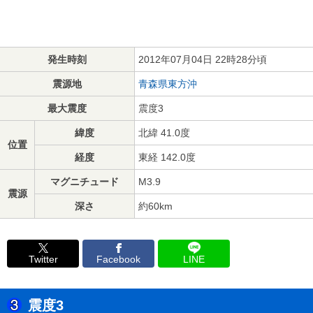
発生時刻
2012年07月04日 22時28分頃
震源地
青森県東方沖
最大震度
震度3
緯度
北緯 41.0度
位置
経度
東経 142.0度
マグニチュード
M3.9
震源
深さ
約60km
Twitter
Facebook
LINE
震度3