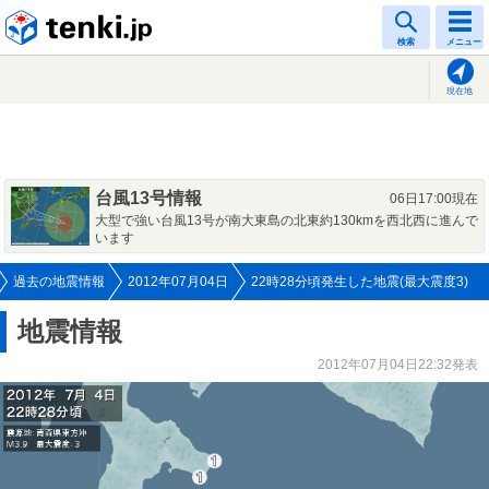
tenki.jp
検索
メニュー
現在地
台風13号情報
06日17:00現在
大型で強い台風13号が南大東島の北東約130kmを西北西に進んで
います
過去の地震情報
2012年07月04日
22時28分頃発生した地震(最大震度3)
地震情報
2012年07月04日22:32発表