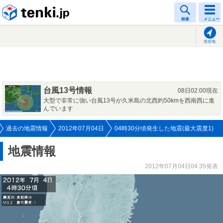
tenki.jp
検索
メニュー
現在地
台風13号情報
08日02:00現在
大型で非常に強い台風13号が久米島の北西約50kmを西南西に進
んでいます
過去の地震情報
2012年07月04日
04時30分頃発生した地震(最大震度1)
地震情報
2012年07月04日04:35発表