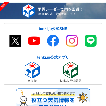
雨雲レーダーで雨を回避！
tenki.jp公式 天気予報アプリ
tenki.jp公式SNS
tenki.jp公式アプリ
tenki.jp
tenki.jp 登山天気