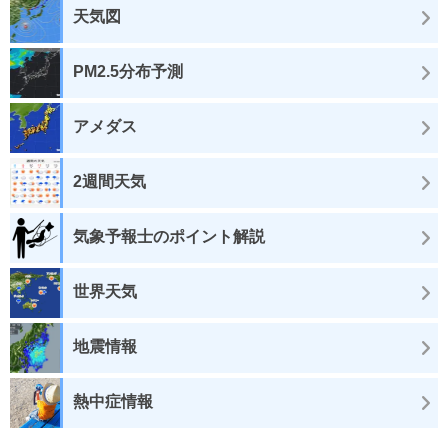
天気図
PM2.5分布予測
アメダス
2週間天気
気象予報士のポイント解説
世界天気
地震情報
熱中症情報