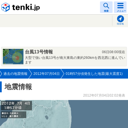
tenki.jp
検索
メニュー
現在地
台風13号情報
06日08:00現在
大型で強い台風13号が南大東島の東約260kmを西北西に進んでい
ます
過去の地震情報
2012年07月04日
01時57分頃発生した地震(最大震度1)
地震情報
2012年07月04日02:02発表