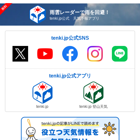
雨雲レーダーで雨を回避！
tenki.jp公式 天気予報アプリ
tenki.jp公式SNS
tenki.jp公式アプリ
tenki.jp
tenki.jp 登山天気