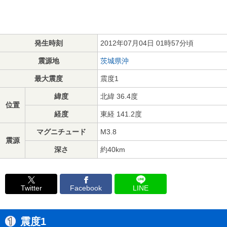
発生時刻
2012年07月04日 01時57分頃
震源地
茨城県沖
最大震度
震度1
緯度
北緯 36.4度
位置
経度
東経 141.2度
マグニチュード
M3.8
震源
深さ
約40km
Twitter
Facebook
LINE
震度1