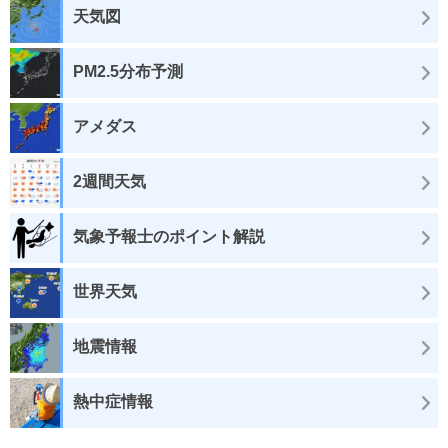
天気図
PM2.5分布予測
アメダス
2週間天気
気象予報士のポイント解説
世界天気
地震情報
熱中症情報