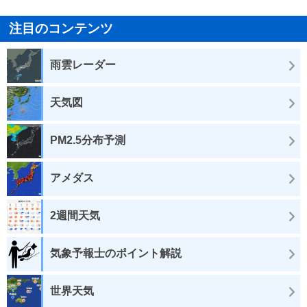
注目のコンテンツ
雨雲レーダー
天気図
PM2.5分布予測
アメダス
2週間天気
気象予報士のポイント解説
世界天気