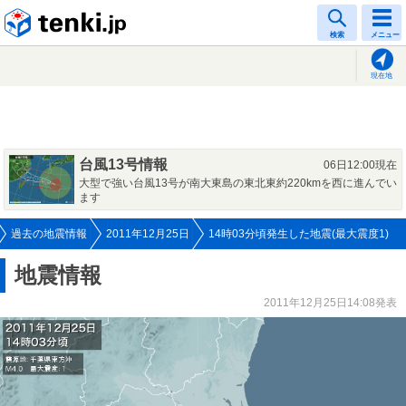
tenki.jp
検索
メニュー
現在地
台風13号情報
06日12:00現在
大型で強い台風13号が南大東島の東北東約220kmを西に進んでい
ます
過去の地震情報
2011年12月25日
14時03分頃発生した地震(最大震度1)
地震情報
2011年12月25日14:08発表