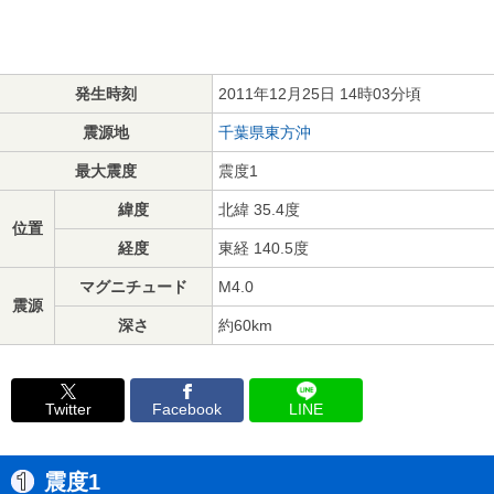
発生時刻
2011年12月25日 14時03分頃
震源地
千葉県東方沖
最大震度
震度1
緯度
北緯 35.4度
位置
経度
東経 140.5度
マグニチュード
M4.0
震源
深さ
約60km
Twitter
Facebook
LINE
震度1