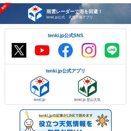
雨雲レーダーで雨を回避！
tenki.jp公式 天気予報アプリ
tenki.jp公式SNS
tenki.jp公式アプリ
tenki.jp
tenki.jp 登山天気