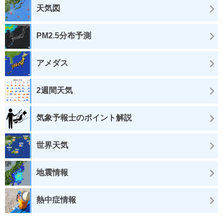
天気図
PM2.5分布予測
アメダス
2週間天気
気象予報士のポイント解説
世界天気
地震情報
熱中症情報