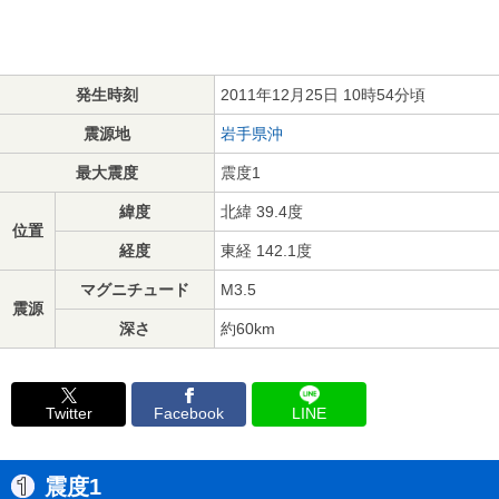
発生時刻
2011年12月25日 10時54分頃
震源地
岩手県沖
最大震度
震度1
緯度
北緯 39.4度
位置
経度
東経 142.1度
マグニチュード
M3.5
震源
深さ
約60km
Twitter
Facebook
LINE
震度1