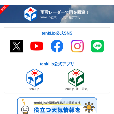
雨雲レーダーで雨を回避！
tenki.jp公式 天気予報アプリ
tenki.jp公式SNS
tenki.jp公式アプリ
tenki.jp
tenki.jp 登山天気