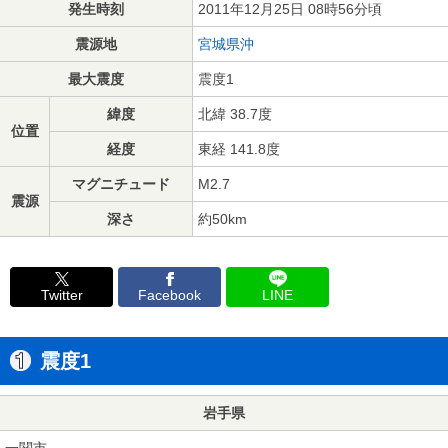
発生時刻
2011年12月25日 08時56分頃
震源地
宮城県沖
最大震度
震度1
緯度
北緯 38.7度
位置
経度
東経 141.8度
マグニチュード
M2.7
震源
深さ
約50km
Twitter
Facebook
LINE
震度1
岩手県
一関市