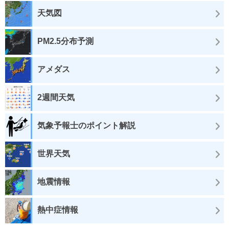
天気図
PM2.5分布予測
アメダス
2週間天気
気象予報士のポイント解説
世界天気
地震情報
熱中症情報